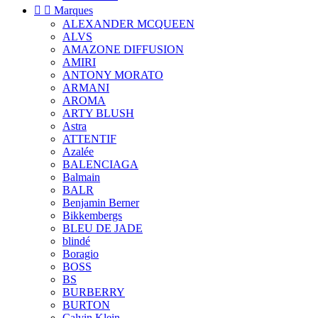


Marques
ALEXANDER MCQUEEN
ALVS
AMAZONE DIFFUSION
AMIRI
ANTONY MORATO
ARMANI
AROMA
ARTY BLUSH
Astra
ATTENTIF
Azalée
BALENCIAGA
Balmain
BALR
Benjamin Berner
Bikkembergs
BLEU DE JADE
blindé
Boragio
BOSS
BS
BURBERRY
BURTON
Calvin Klein