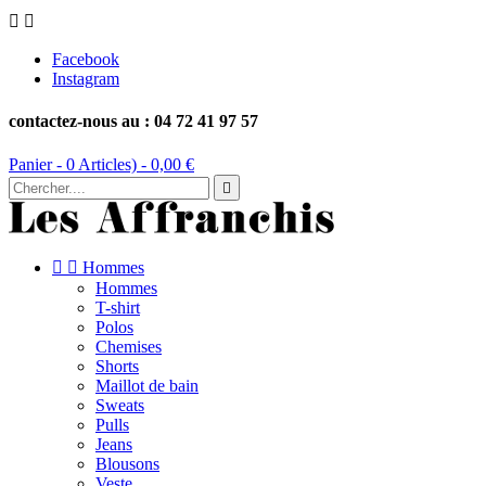


Facebook
Instagram
contactez-nous au : 04 72 41 97 57
Panier -
0
Articles) -
0,00 €



Hommes
Hommes
T-shirt
Polos
Chemises
Shorts
Maillot de bain
Sweats
Pulls
Jeans
Blousons
Veste