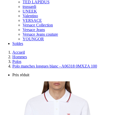
TED LAPIDUS
trussardi
UNEEK
Valentino
VERSACE
Versace Collection
Versace Jeans
Versace Jeans couture
YOUNGOR
Soldes
Accueil
Hommes
Polos
Polo manches longues blanc - A06318 0MXZA 100
Prix réduit