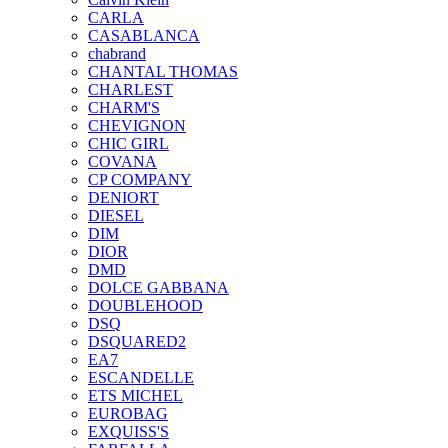
CARLA
CASABLANCA
chabrand
CHANTAL THOMAS
CHARLEST
CHARM'S
CHEVIGNON
CHIC GIRL
COVANA
CP COMPANY
DENIORT
DIESEL
DIM
DIOR
DMD
DOLCE GABBANA
DOUBLEHOOD
DSQ
DSQUARED2
EA7
ESCANDELLE
ETS MICHEL
EUROBAG
EXQUISS'S