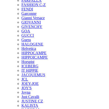
FARFALLA
FASHION C-Z
FENDI
Garçonne
Gianni Versace
GIOVANNI
GIVENCHY
GOA
GUCCI
Guess
HALOGENE
Helvetica
HIPPOCAMPE
HIPPOICAMPE
Horspist
ICEBERG
IT HIPPIE
JACQUEMUS
JCL
JOEY-JOE
JOY'S
Joyna
Just Cavalli
JUSTINE CZ
KALISTA