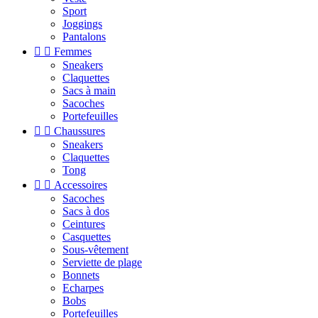
Sport
Joggings
Pantalons


Femmes
Sneakers
Claquettes
Sacs à main
Sacoches
Portefeuilles


Chaussures
Sneakers
Claquettes
Tong


Accessoires
Sacoches
Sacs à dos
Ceintures
Casquettes
Sous-vêtement
Serviette de plage
Bonnets
Echarpes
Bobs
Portefeuilles