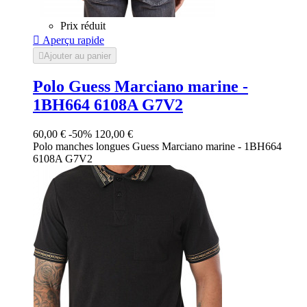
Prix réduit

Aperçu rapide

Ajouter au panier
Polo Guess Marciano marine -
1BH664 6108A G7V2
60,00 €
-50%
120,00 €
Polo manches longues Guess Marciano marine - 1BH664
6108A G7V2
Bleu