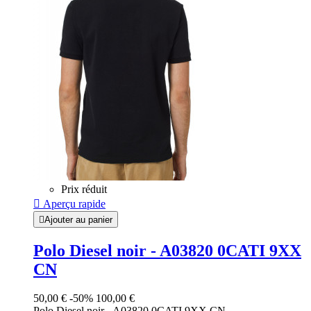
Prix réduit

Aperçu rapide

Ajouter au panier
Polo Diesel noir - A03820 0CATI 9XX
CN
50,00 €
-50%
100,00 €
Polo Diesel noir - A03820 0CATI 9XX CN