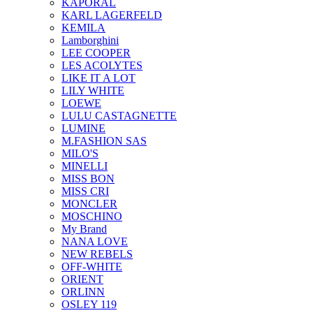
KAPORAL
KARL LAGERFELD
KEMILA
Lamborghini
LEE COOPER
LES ACOLYTES
LIKE IT A LOT
LILY WHITE
LOEWE
LULU CASTAGNETTE
LUMINE
M.FASHION SAS
MILO'S
MINELLI
MISS BON
MISS CRI
MONCLER
MOSCHINO
My Brand
NANA LOVE
NEW REBELS
OFF-WHITE
ORIENT
ORLINN
OSLEY 119