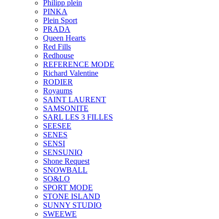
Philipp plein
PINKA
Plein Sport
PRADA
Queen Hearts
Red Fills
Redhouse
REFERENCE MODE
Richard Valentine
RODIER
Royaums
SAINT LAURENT
SAMSONITE
SARL LES 3 FILLES
SEESEE
SENES
SENSI
SENSUNIQ
Shone Request
SNOWBALL
SO&LO
SPORT MODE
STONE ISLAND
SUNNY STUDIO
SWEEWE