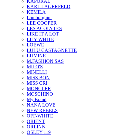
KAPORAL
KARL LAGERFELD
KEMILA
Lamborghini
LEE COOPER
LES ACOLYTES
LIKE IT A LOT
LILY WHITE
LOEWE
LULU CASTAGNETTE
LUMINE
M.FASHION SAS
MILO'S
MINELLI
MISS BON
MISS CRI
MONCLER
MOSCHINO
My Brand
NANA LOVE
NEW REBELS
OFF-WHITE
ORIENT
ORLINN
OSLEY 119