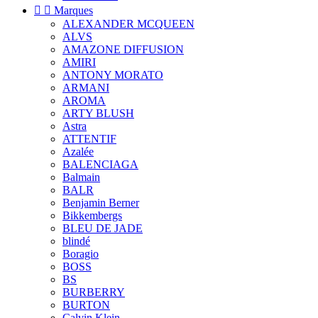


Marques
ALEXANDER MCQUEEN
ALVS
AMAZONE DIFFUSION
AMIRI
ANTONY MORATO
ARMANI
AROMA
ARTY BLUSH
Astra
ATTENTIF
Azalée
BALENCIAGA
Balmain
BALR
Benjamin Berner
Bikkembergs
BLEU DE JADE
blindé
Boragio
BOSS
BS
BURBERRY
BURTON
Calvin Klein