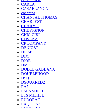
CARLA
CASABLANCA
chabrand
CHANTAL THOMAS
CHARLEST
CHARM'S
CHEVIGNON
CHIC GIRL
COVANA
CP COMPANY
DENIORT
DIESEL
DIM
DIOR
DMD
DOLCE GABBANA
DOUBLEHOOD
DSQ
DSQUARED2
EA7
ESCANDELLE
ETS MICHEL
EUROBAG
EXQUISS'S