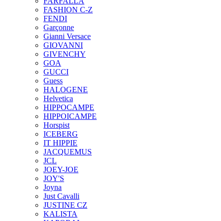
FARFALLA
FASHION C-Z
FENDI
Garçonne
Gianni Versace
GIOVANNI
GIVENCHY
GOA
GUCCI
Guess
HALOGENE
Helvetica
HIPPOCAMPE
HIPPOICAMPE
Horspist
ICEBERG
IT HIPPIE
JACQUEMUS
JCL
JOEY-JOE
JOY'S
Joyna
Just Cavalli
JUSTINE CZ
KALISTA