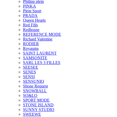
Philipp plein
PINKA
Plein Sport
PRADA
Queen Hearts
Red Fills
Redhouse
REFERENCE MODE
Richard Valentine
RODIER
Royaums
SAINT LAURENT
SAMSONITE
SARL LES 3 FILLES
SEESEE
SENES
SENSI
SENSUNIQ
Shone Request
SNOWBALL
SO&LO
SPORT MODE
STONE ISLAND
SUNNY STUDIO
SWEEWE