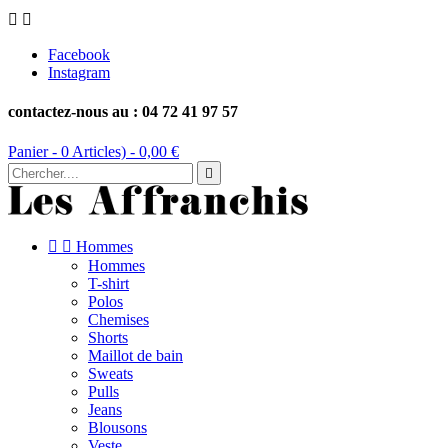


Facebook
Instagram
contactez-nous au : 04 72 41 97 57
Panier -
0
Articles) -
0,00 €



Hommes
Hommes
T-shirt
Polos
Chemises
Shorts
Maillot de bain
Sweats
Pulls
Jeans
Blousons
Veste