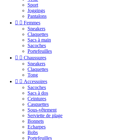
Sport
Joggings
Pantalons


Femmes
Sneakers
Claquettes
Sacs à main
Sacoches
Portefeuilles


Chaussures
Sneakers
Claquettes
Tong


Accessoires
Sacoches
Sacs à dos
Ceintures
Casquettes
Sous-vêtement
Serviette de plage
Bonnets
Echarpes
Bobs
Portefeuilles