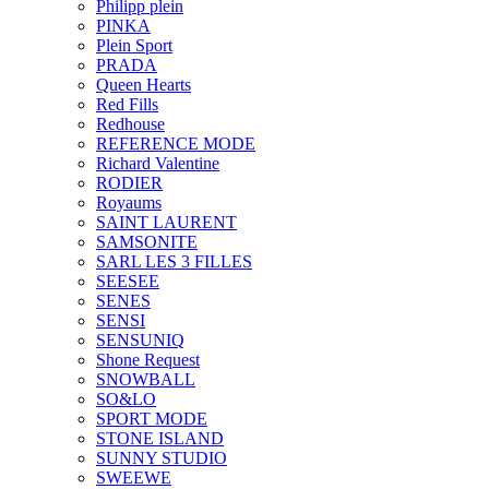
Philipp plein
PINKA
Plein Sport
PRADA
Queen Hearts
Red Fills
Redhouse
REFERENCE MODE
Richard Valentine
RODIER
Royaums
SAINT LAURENT
SAMSONITE
SARL LES 3 FILLES
SEESEE
SENES
SENSI
SENSUNIQ
Shone Request
SNOWBALL
SO&LO
SPORT MODE
STONE ISLAND
SUNNY STUDIO
SWEEWE