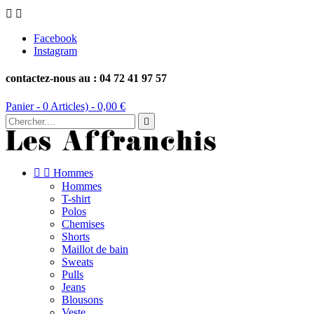


Facebook
Instagram
contactez-nous au : 04 72 41 97 57
Panier -
0
Articles) -
0,00 €



Hommes
Hommes
T-shirt
Polos
Chemises
Shorts
Maillot de bain
Sweats
Pulls
Jeans
Blousons
Veste