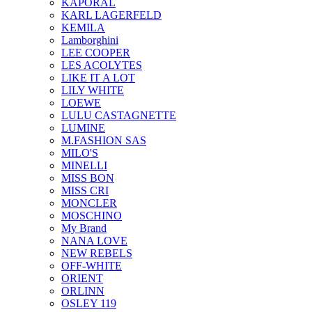
KAPORAL
KARL LAGERFELD
KEMILA
Lamborghini
LEE COOPER
LES ACOLYTES
LIKE IT A LOT
LILY WHITE
LOEWE
LULU CASTAGNETTE
LUMINE
M.FASHION SAS
MILO'S
MINELLI
MISS BON
MISS CRI
MONCLER
MOSCHINO
My Brand
NANA LOVE
NEW REBELS
OFF-WHITE
ORIENT
ORLINN
OSLEY 119