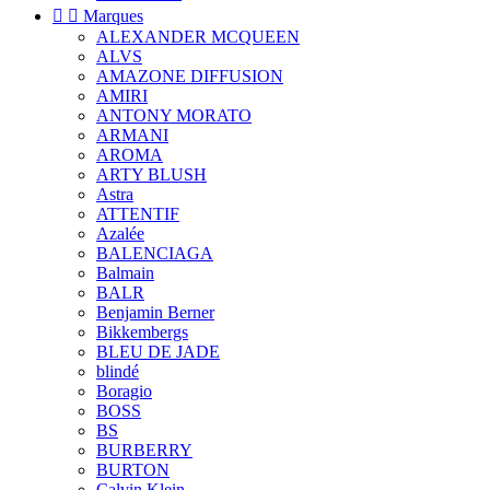


Marques
ALEXANDER MCQUEEN
ALVS
AMAZONE DIFFUSION
AMIRI
ANTONY MORATO
ARMANI
AROMA
ARTY BLUSH
Astra
ATTENTIF
Azalée
BALENCIAGA
Balmain
BALR
Benjamin Berner
Bikkembergs
BLEU DE JADE
blindé
Boragio
BOSS
BS
BURBERRY
BURTON
Calvin Klein