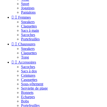
Sport
Joggings
Pantalons


Femmes
Sneakers
Claquettes
Sacs à main
Sacoches
Portefeuilles


Chaussures
Sneakers
Claquettes
Tong


Accessoires
Sacoches
Sacs à dos
Ceintures
Casquettes
Sous-vêtement
Serviette de plage
Bonnets
Echarpes
Bobs
Portefeuilles