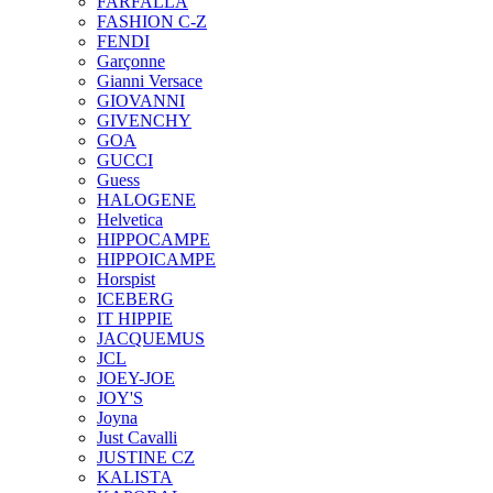
FARFALLA
FASHION C-Z
FENDI
Garçonne
Gianni Versace
GIOVANNI
GIVENCHY
GOA
GUCCI
Guess
HALOGENE
Helvetica
HIPPOCAMPE
HIPPOICAMPE
Horspist
ICEBERG
IT HIPPIE
JACQUEMUS
JCL
JOEY-JOE
JOY'S
Joyna
Just Cavalli
JUSTINE CZ
KALISTA