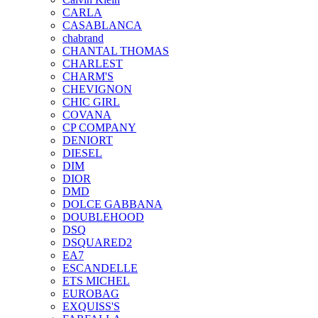
CARLA
CASABLANCA
chabrand
CHANTAL THOMAS
CHARLEST
CHARM'S
CHEVIGNON
CHIC GIRL
COVANA
CP COMPANY
DENIORT
DIESEL
DIM
DIOR
DMD
DOLCE GABBANA
DOUBLEHOOD
DSQ
DSQUARED2
EA7
ESCANDELLE
ETS MICHEL
EUROBAG
EXQUISS'S