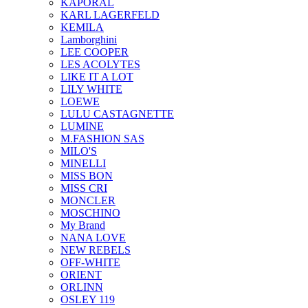
KAPORAL
KARL LAGERFELD
KEMILA
Lamborghini
LEE COOPER
LES ACOLYTES
LIKE IT A LOT
LILY WHITE
LOEWE
LULU CASTAGNETTE
LUMINE
M.FASHION SAS
MILO'S
MINELLI
MISS BON
MISS CRI
MONCLER
MOSCHINO
My Brand
NANA LOVE
NEW REBELS
OFF-WHITE
ORIENT
ORLINN
OSLEY 119