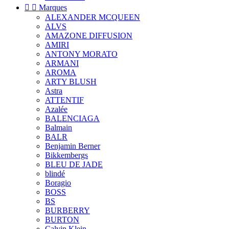


Marques
ALEXANDER MCQUEEN
ALVS
AMAZONE DIFFUSION
AMIRI
ANTONY MORATO
ARMANI
AROMA
ARTY BLUSH
Astra
ATTENTIF
Azalée
BALENCIAGA
Balmain
BALR
Benjamin Berner
Bikkembergs
BLEU DE JADE
blindé
Boragio
BOSS
BS
BURBERRY
BURTON
Calvin Klein