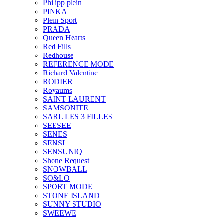
Philipp plein
PINKA
Plein Sport
PRADA
Queen Hearts
Red Fills
Redhouse
REFERENCE MODE
Richard Valentine
RODIER
Royaums
SAINT LAURENT
SAMSONITE
SARL LES 3 FILLES
SEESEE
SENES
SENSI
SENSUNIQ
Shone Request
SNOWBALL
SO&LO
SPORT MODE
STONE ISLAND
SUNNY STUDIO
SWEEWE