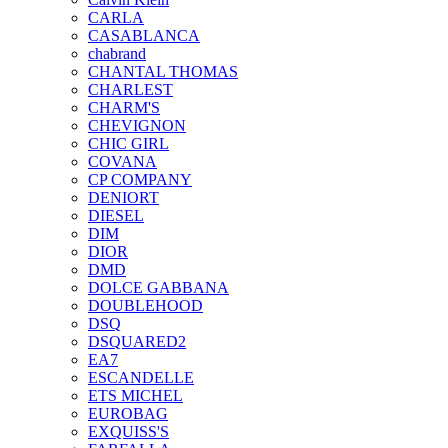
CARLA
CASABLANCA
chabrand
CHANTAL THOMAS
CHARLEST
CHARM'S
CHEVIGNON
CHIC GIRL
COVANA
CP COMPANY
DENIORT
DIESEL
DIM
DIOR
DMD
DOLCE GABBANA
DOUBLEHOOD
DSQ
DSQUARED2
EA7
ESCANDELLE
ETS MICHEL
EUROBAG
EXQUISS'S