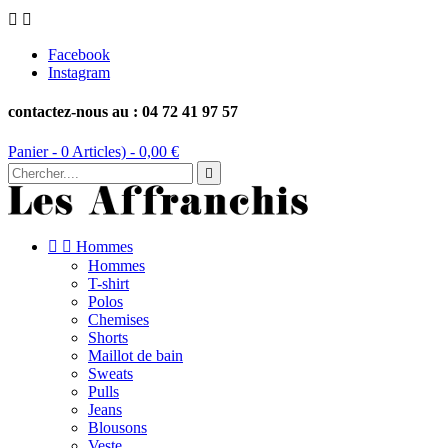


Facebook
Instagram
contactez-nous au : 04 72 41 97 57
Panier -
0
Articles) -
0,00 €



Hommes
Hommes
T-shirt
Polos
Chemises
Shorts
Maillot de bain
Sweats
Pulls
Jeans
Blousons
Veste