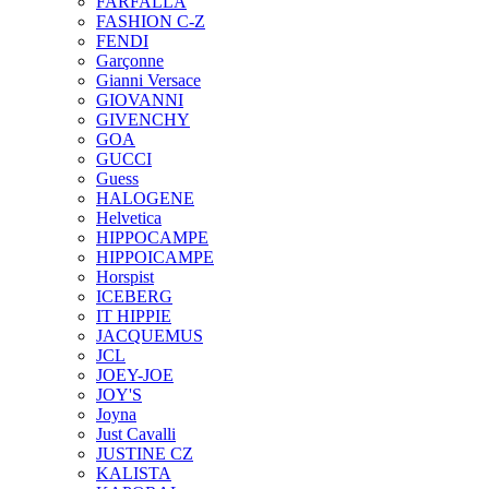
FARFALLA
FASHION C-Z
FENDI
Garçonne
Gianni Versace
GIOVANNI
GIVENCHY
GOA
GUCCI
Guess
HALOGENE
Helvetica
HIPPOCAMPE
HIPPOICAMPE
Horspist
ICEBERG
IT HIPPIE
JACQUEMUS
JCL
JOEY-JOE
JOY'S
Joyna
Just Cavalli
JUSTINE CZ
KALISTA