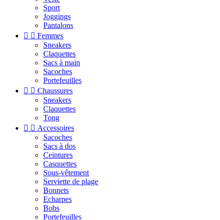
Sport
Joggings
Pantalons


Femmes
Sneakers
Claquettes
Sacs à main
Sacoches
Portefeuilles


Chaussures
Sneakers
Claquettes
Tong


Accessoires
Sacoches
Sacs à dos
Ceintures
Casquettes
Sous-vêtement
Serviette de plage
Bonnets
Echarpes
Bobs
Portefeuilles