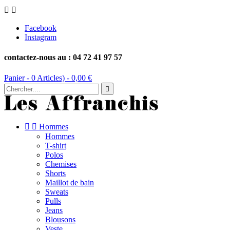


Facebook
Instagram
contactez-nous au : 04 72 41 97 57
Panier -
0
Articles) -
0,00 €



Hommes
Hommes
T-shirt
Polos
Chemises
Shorts
Maillot de bain
Sweats
Pulls
Jeans
Blousons
Veste