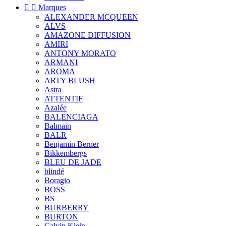


Marques
ALEXANDER MCQUEEN
ALVS
AMAZONE DIFFUSION
AMIRI
ANTONY MORATO
ARMANI
AROMA
ARTY BLUSH
Astra
ATTENTIF
Azalée
BALENCIAGA
Balmain
BALR
Benjamin Berner
Bikkembergs
BLEU DE JADE
blindé
Boragio
BOSS
BS
BURBERRY
BURTON
Calvin Klein