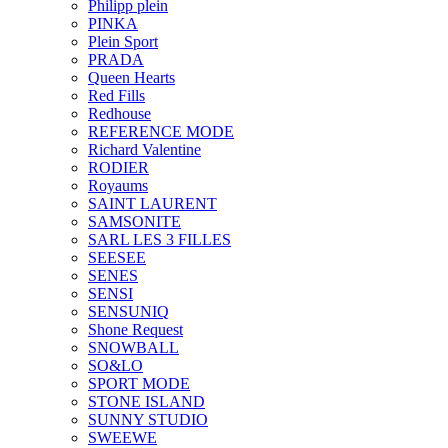
Philipp plein
PINKA
Plein Sport
PRADA
Queen Hearts
Red Fills
Redhouse
REFERENCE MODE
Richard Valentine
RODIER
Royaums
SAINT LAURENT
SAMSONITE
SARL LES 3 FILLES
SEESEE
SENES
SENSI
SENSUNIQ
Shone Request
SNOWBALL
SO&LO
SPORT MODE
STONE ISLAND
SUNNY STUDIO
SWEEWE