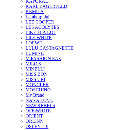
KAPORAL
KARL LAGERFELD
KEMILA
Lamborghini
LEE COOPER
LES ACOLYTES
LIKE IT A LOT
LILY WHITE
LOEWE
LULU CASTAGNETTE
LUMINE
M.FASHION SAS
MILO'S
MINELLI
MISS BON
MISS CRI
MONCLER
MOSCHINO
My Brand
NANA LOVE
NEW REBELS
OFF-WHITE
ORIENT
ORLINN
OSLEY 119