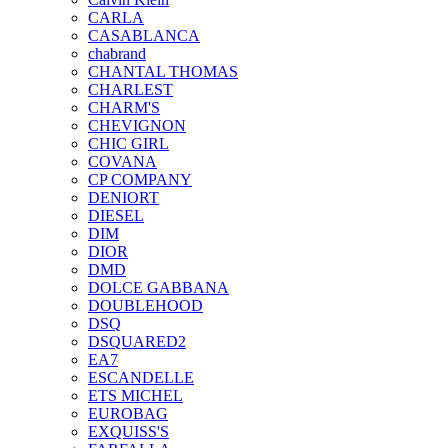
CARLA
CASABLANCA
chabrand
CHANTAL THOMAS
CHARLEST
CHARM'S
CHEVIGNON
CHIC GIRL
COVANA
CP COMPANY
DENIORT
DIESEL
DIM
DIOR
DMD
DOLCE GABBANA
DOUBLEHOOD
DSQ
DSQUARED2
EA7
ESCANDELLE
ETS MICHEL
EUROBAG
EXQUISS'S