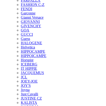
FARFALLA
FASHION C-Z
FENDI
Garçonne
Gianni Versace
GIOVANNI
GIVENCHY
GOA
GUCCI
Guess
HALOGENE
Helvetica
HIPPOCAMPE
HIPPOICAMPE
Horspist
ICEBERG
IT HIPPIE
JACQUEMUS
JCL
JOEY-JOE
JOY'S
Joyna
Just Cavalli
JUSTINE CZ
KALISTA