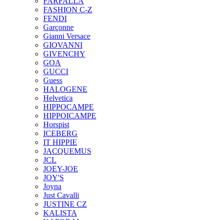
FARFALLA
FASHION C-Z
FENDI
Garçonne
Gianni Versace
GIOVANNI
GIVENCHY
GOA
GUCCI
Guess
HALOGENE
Helvetica
HIPPOCAMPE
HIPPOICAMPE
Horspist
ICEBERG
IT HIPPIE
JACQUEMUS
JCL
JOEY-JOE
JOY'S
Joyna
Just Cavalli
JUSTINE CZ
KALISTA