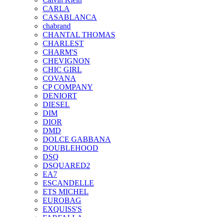
CARLA
CASABLANCA
chabrand
CHANTAL THOMAS
CHARLEST
CHARM'S
CHEVIGNON
CHIC GIRL
COVANA
CP COMPANY
DENIORT
DIESEL
DIM
DIOR
DMD
DOLCE GABBANA
DOUBLEHOOD
DSQ
DSQUARED2
EA7
ESCANDELLE
ETS MICHEL
EUROBAG
EXQUISS'S