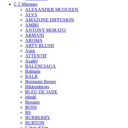


Marques
ALEXANDER MCQUEEN
ALVS
AMAZONE DIFFUSION
AMIRI
ANTONY MORATO
ARMANI
AROMA
ARTY BLUSH
Astra
ATTENTIF
Azalée
BALENCIAGA
Balmain
BALR
Benjamin Berner
Bikkembergs
BLEU DE JADE
blindé
Boragio
BOSS
BS
BURBERRY
BURTON
Calvin Klein