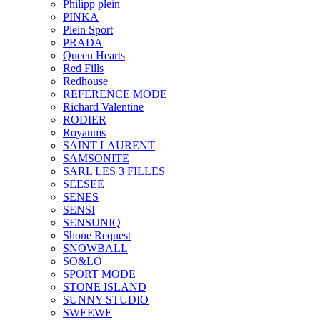
Philipp plein
PINKA
Plein Sport
PRADA
Queen Hearts
Red Fills
Redhouse
REFERENCE MODE
Richard Valentine
RODIER
Royaums
SAINT LAURENT
SAMSONITE
SARL LES 3 FILLES
SEESEE
SENES
SENSI
SENSUNIQ
Shone Request
SNOWBALL
SO&LO
SPORT MODE
STONE ISLAND
SUNNY STUDIO
SWEEWE