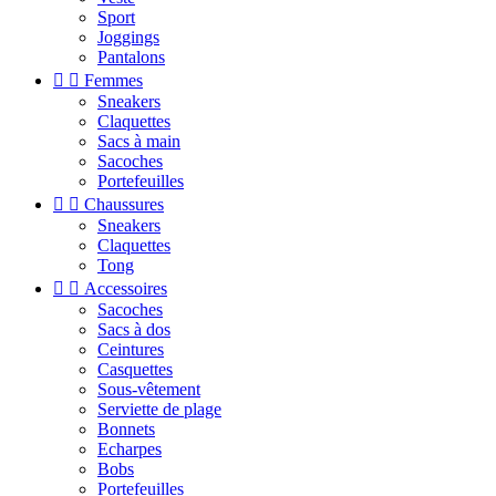
Sport
Joggings
Pantalons


Femmes
Sneakers
Claquettes
Sacs à main
Sacoches
Portefeuilles


Chaussures
Sneakers
Claquettes
Tong


Accessoires
Sacoches
Sacs à dos
Ceintures
Casquettes
Sous-vêtement
Serviette de plage
Bonnets
Echarpes
Bobs
Portefeuilles