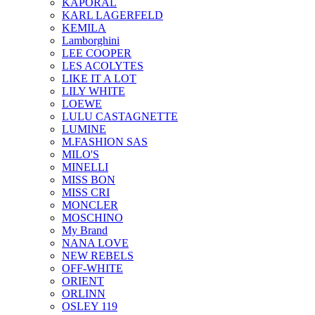
KAPORAL
KARL LAGERFELD
KEMILA
Lamborghini
LEE COOPER
LES ACOLYTES
LIKE IT A LOT
LILY WHITE
LOEWE
LULU CASTAGNETTE
LUMINE
M.FASHION SAS
MILO'S
MINELLI
MISS BON
MISS CRI
MONCLER
MOSCHINO
My Brand
NANA LOVE
NEW REBELS
OFF-WHITE
ORIENT
ORLINN
OSLEY 119