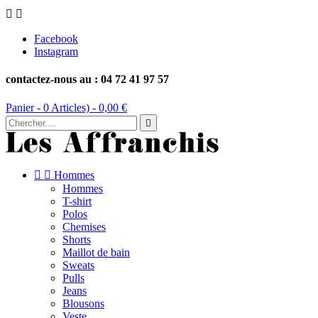


Facebook
Instagram
contactez-nous au : 04 72 41 97 57
Panier -
0
Articles) -
0,00 €



Hommes
Hommes
T-shirt
Polos
Chemises
Shorts
Maillot de bain
Sweats
Pulls
Jeans
Blousons
Veste