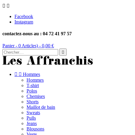


Facebook
Instagram
contactez-nous au : 04 72 41 97 57
Panier -
0
Articles) -
0,00 €



Hommes
Hommes
T-shirt
Polos
Chemises
Shorts
Maillot de bain
Sweats
Pulls
Jeans
Blousons
Veste