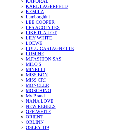
KAPORAL
KARL LAGERFELD
KEMILA
Lamborghini
LEE COOPER
LES ACOLYTES
LIKE IT A LOT
LILY WHITE
LOEWE
LULU CASTAGNETTE
LUMINE
M.FASHION SAS
MILO'S
MINELLI
MISS BON
MISS CRI
MONCLER
MOSCHINO
My Brand
NANA LOVE
NEW REBELS
OFF-WHITE
ORIENT
ORLINN
OSLEY 119