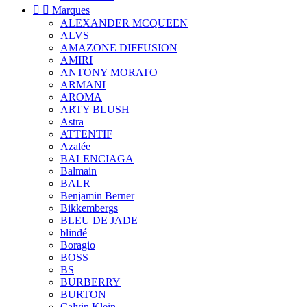


Marques
ALEXANDER MCQUEEN
ALVS
AMAZONE DIFFUSION
AMIRI
ANTONY MORATO
ARMANI
AROMA
ARTY BLUSH
Astra
ATTENTIF
Azalée
BALENCIAGA
Balmain
BALR
Benjamin Berner
Bikkembergs
BLEU DE JADE
blindé
Boragio
BOSS
BS
BURBERRY
BURTON
Calvin Klein