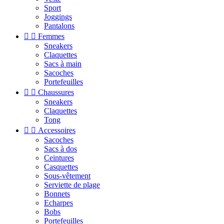
Sport
Joggings
Pantalons


Femmes
Sneakers
Claquettes
Sacs à main
Sacoches
Portefeuilles


Chaussures
Sneakers
Claquettes
Tong


Accessoires
Sacoches
Sacs à dos
Ceintures
Casquettes
Sous-vêtement
Serviette de plage
Bonnets
Echarpes
Bobs
Portefeuilles