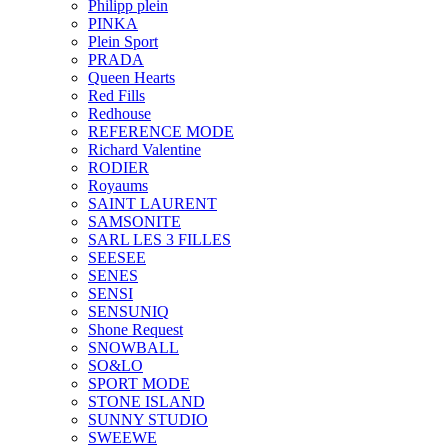
Philipp plein
PINKA
Plein Sport
PRADA
Queen Hearts
Red Fills
Redhouse
REFERENCE MODE
Richard Valentine
RODIER
Royaums
SAINT LAURENT
SAMSONITE
SARL LES 3 FILLES
SEESEE
SENES
SENSI
SENSUNIQ
Shone Request
SNOWBALL
SO&LO
SPORT MODE
STONE ISLAND
SUNNY STUDIO
SWEEWE