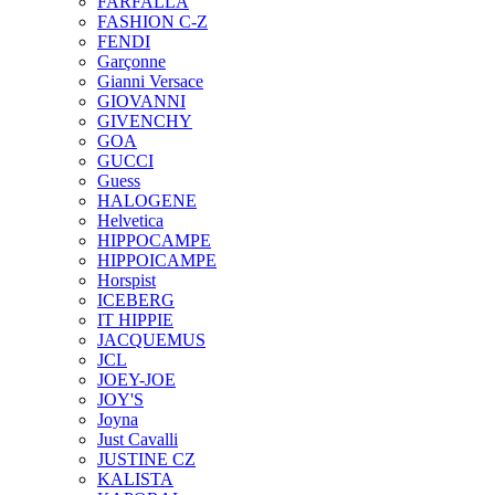
FARFALLA
FASHION C-Z
FENDI
Garçonne
Gianni Versace
GIOVANNI
GIVENCHY
GOA
GUCCI
Guess
HALOGENE
Helvetica
HIPPOCAMPE
HIPPOICAMPE
Horspist
ICEBERG
IT HIPPIE
JACQUEMUS
JCL
JOEY-JOE
JOY'S
Joyna
Just Cavalli
JUSTINE CZ
KALISTA