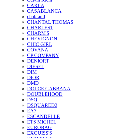
CARLA
CASABLANCA
chabrand
CHANTAL THOMAS
CHARLEST
CHARM'S
CHEVIGNON
CHIC GIRL
COVANA
CP COMPANY
DENIORT
DIESEL
DIM
DIOR
DMD
DOLCE GABBANA
DOUBLEHOOD
DSQ
DSQUARED2
EA7
ESCANDELLE
ETS MICHEL
EUROBAG
EXQUISS'S