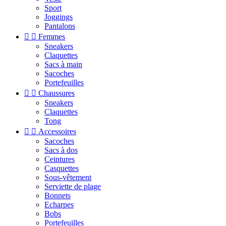
Sport
Joggings
Pantalons


Femmes
Sneakers
Claquettes
Sacs à main
Sacoches
Portefeuilles


Chaussures
Sneakers
Claquettes
Tong


Accessoires
Sacoches
Sacs à dos
Ceintures
Casquettes
Sous-vêtement
Serviette de plage
Bonnets
Echarpes
Bobs
Portefeuilles