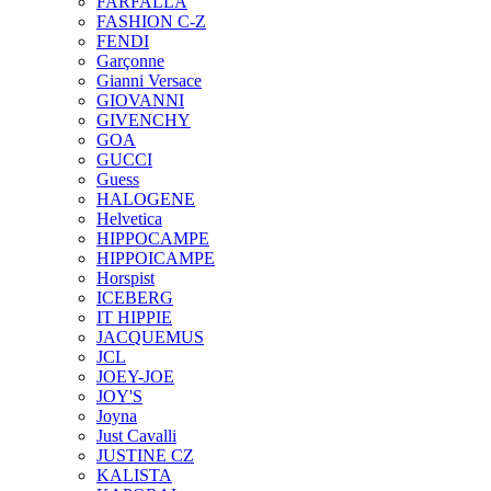
FARFALLA
FASHION C-Z
FENDI
Garçonne
Gianni Versace
GIOVANNI
GIVENCHY
GOA
GUCCI
Guess
HALOGENE
Helvetica
HIPPOCAMPE
HIPPOICAMPE
Horspist
ICEBERG
IT HIPPIE
JACQUEMUS
JCL
JOEY-JOE
JOY'S
Joyna
Just Cavalli
JUSTINE CZ
KALISTA