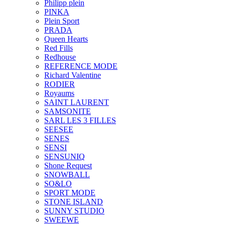
Philipp plein
PINKA
Plein Sport
PRADA
Queen Hearts
Red Fills
Redhouse
REFERENCE MODE
Richard Valentine
RODIER
Royaums
SAINT LAURENT
SAMSONITE
SARL LES 3 FILLES
SEESEE
SENES
SENSI
SENSUNIQ
Shone Request
SNOWBALL
SO&LO
SPORT MODE
STONE ISLAND
SUNNY STUDIO
SWEEWE