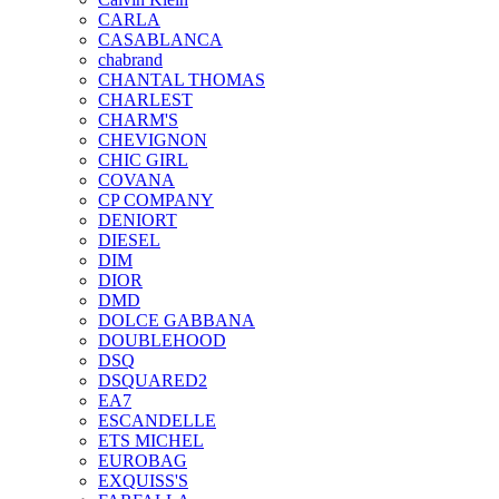
CARLA
CASABLANCA
chabrand
CHANTAL THOMAS
CHARLEST
CHARM'S
CHEVIGNON
CHIC GIRL
COVANA
CP COMPANY
DENIORT
DIESEL
DIM
DIOR
DMD
DOLCE GABBANA
DOUBLEHOOD
DSQ
DSQUARED2
EA7
ESCANDELLE
ETS MICHEL
EUROBAG
EXQUISS'S