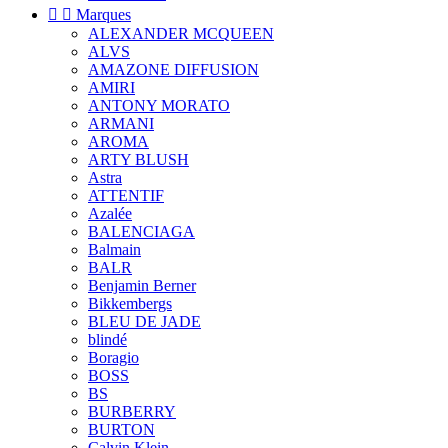


Marques
ALEXANDER MCQUEEN
ALVS
AMAZONE DIFFUSION
AMIRI
ANTONY MORATO
ARMANI
AROMA
ARTY BLUSH
Astra
ATTENTIF
Azalée
BALENCIAGA
Balmain
BALR
Benjamin Berner
Bikkembergs
BLEU DE JADE
blindé
Boragio
BOSS
BS
BURBERRY
BURTON
Calvin Klein