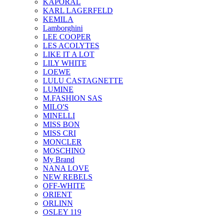
KAPORAL
KARL LAGERFELD
KEMILA
Lamborghini
LEE COOPER
LES ACOLYTES
LIKE IT A LOT
LILY WHITE
LOEWE
LULU CASTAGNETTE
LUMINE
M.FASHION SAS
MILO'S
MINELLI
MISS BON
MISS CRI
MONCLER
MOSCHINO
My Brand
NANA LOVE
NEW REBELS
OFF-WHITE
ORIENT
ORLINN
OSLEY 119