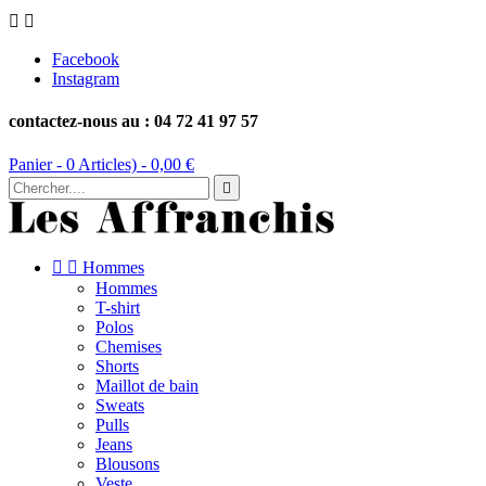


Facebook
Instagram
contactez-nous au : 04 72 41 97 57
Panier -
0
Articles) -
0,00 €



Hommes
Hommes
T-shirt
Polos
Chemises
Shorts
Maillot de bain
Sweats
Pulls
Jeans
Blousons
Veste