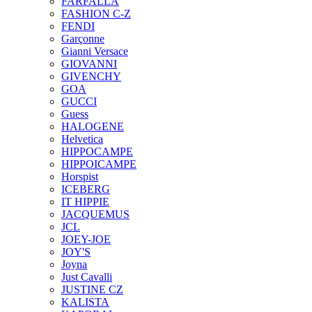
FARFALLA
FASHION C-Z
FENDI
Garçonne
Gianni Versace
GIOVANNI
GIVENCHY
GOA
GUCCI
Guess
HALOGENE
Helvetica
HIPPOCAMPE
HIPPOICAMPE
Horspist
ICEBERG
IT HIPPIE
JACQUEMUS
JCL
JOEY-JOE
JOY'S
Joyna
Just Cavalli
JUSTINE CZ
KALISTA