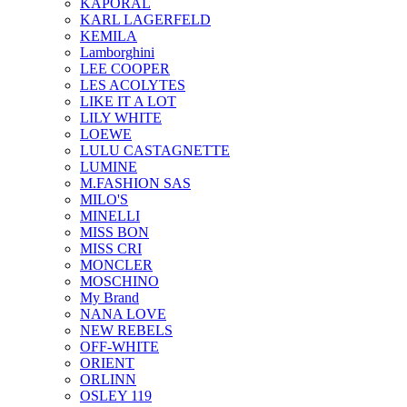
KAPORAL
KARL LAGERFELD
KEMILA
Lamborghini
LEE COOPER
LES ACOLYTES
LIKE IT A LOT
LILY WHITE
LOEWE
LULU CASTAGNETTE
LUMINE
M.FASHION SAS
MILO'S
MINELLI
MISS BON
MISS CRI
MONCLER
MOSCHINO
My Brand
NANA LOVE
NEW REBELS
OFF-WHITE
ORIENT
ORLINN
OSLEY 119