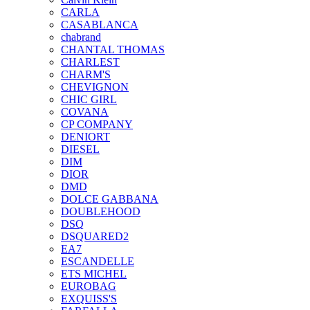
CARLA
CASABLANCA
chabrand
CHANTAL THOMAS
CHARLEST
CHARM'S
CHEVIGNON
CHIC GIRL
COVANA
CP COMPANY
DENIORT
DIESEL
DIM
DIOR
DMD
DOLCE GABBANA
DOUBLEHOOD
DSQ
DSQUARED2
EA7
ESCANDELLE
ETS MICHEL
EUROBAG
EXQUISS'S