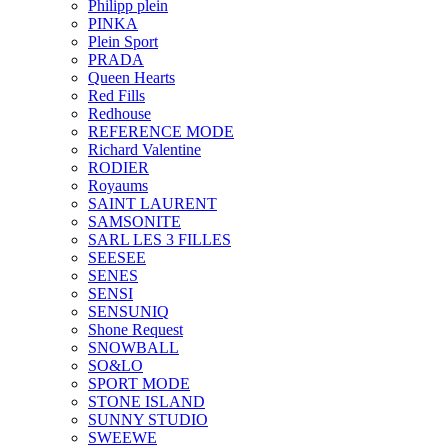
Philipp plein
PINKA
Plein Sport
PRADA
Queen Hearts
Red Fills
Redhouse
REFERENCE MODE
Richard Valentine
RODIER
Royaums
SAINT LAURENT
SAMSONITE
SARL LES 3 FILLES
SEESEE
SENES
SENSI
SENSUNIQ
Shone Request
SNOWBALL
SO&LO
SPORT MODE
STONE ISLAND
SUNNY STUDIO
SWEEWE