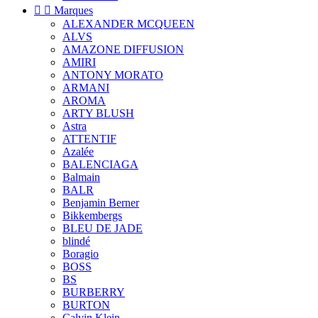


Marques
ALEXANDER MCQUEEN
ALVS
AMAZONE DIFFUSION
AMIRI
ANTONY MORATO
ARMANI
AROMA
ARTY BLUSH
Astra
ATTENTIF
Azalée
BALENCIAGA
Balmain
BALR
Benjamin Berner
Bikkembergs
BLEU DE JADE
blindé
Boragio
BOSS
BS
BURBERRY
BURTON
Calvin Klein