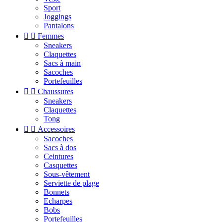
Sport
Joggings
Pantalons


Femmes
Sneakers
Claquettes
Sacs à main
Sacoches
Portefeuilles


Chaussures
Sneakers
Claquettes
Tong


Accessoires
Sacoches
Sacs à dos
Ceintures
Casquettes
Sous-vêtement
Serviette de plage
Bonnets
Echarpes
Bobs
Portefeuilles