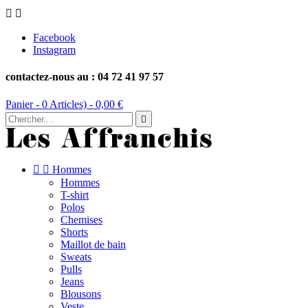


Facebook
Instagram
contactez-nous au : 04 72 41 97 57
Panier -
0
Articles) -
0,00 €



Hommes
Hommes
T-shirt
Polos
Chemises
Shorts
Maillot de bain
Sweats
Pulls
Jeans
Blousons
Veste