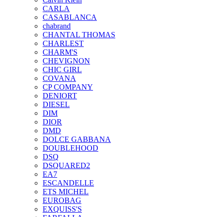
CARLA
CASABLANCA
chabrand
CHANTAL THOMAS
CHARLEST
CHARM'S
CHEVIGNON
CHIC GIRL
COVANA
CP COMPANY
DENIORT
DIESEL
DIM
DIOR
DMD
DOLCE GABBANA
DOUBLEHOOD
DSQ
DSQUARED2
EA7
ESCANDELLE
ETS MICHEL
EUROBAG
EXQUISS'S