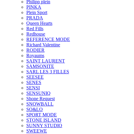
Philipp plein
PINKA
Plein Sport
PRADA
Queen Hearts
Red Fills
Redhouse
REFERENCE MODE
Richard Valentine
RODIER
Royaums
SAINT LAURENT
SAMSONITE
SARL LES 3 FILLES
SEESEE
SENES
SENSI
SENSUNIQ
Shone Request
SNOWBALL
SO&LO
SPORT MODE
STONE ISLAND
SUNNY STUDIO
SWEEWE