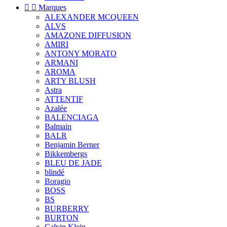


Marques
ALEXANDER MCQUEEN
ALVS
AMAZONE DIFFUSION
AMIRI
ANTONY MORATO
ARMANI
AROMA
ARTY BLUSH
Astra
ATTENTIF
Azalée
BALENCIAGA
Balmain
BALR
Benjamin Berner
Bikkembergs
BLEU DE JADE
blindé
Boragio
BOSS
BS
BURBERRY
BURTON
Calvin Klein