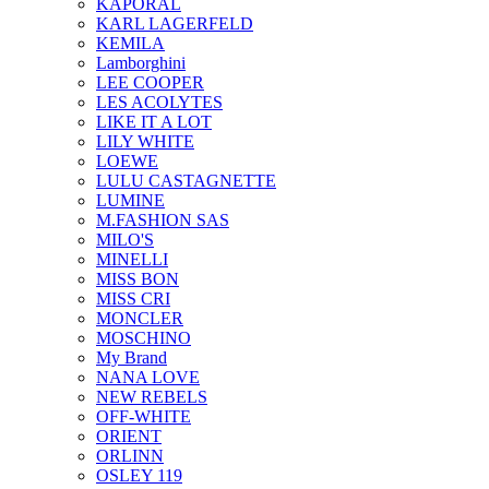
KAPORAL
KARL LAGERFELD
KEMILA
Lamborghini
LEE COOPER
LES ACOLYTES
LIKE IT A LOT
LILY WHITE
LOEWE
LULU CASTAGNETTE
LUMINE
M.FASHION SAS
MILO'S
MINELLI
MISS BON
MISS CRI
MONCLER
MOSCHINO
My Brand
NANA LOVE
NEW REBELS
OFF-WHITE
ORIENT
ORLINN
OSLEY 119