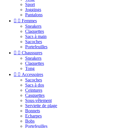
Sport
Joggings
Pantalons


Femmes
Sneakers
Claquettes
Sacs à main
Sacoches
Portefeuilles


Chaussures
Sneakers
Claquettes
Tong


Accessoires
Sacoches
Sacs à dos
Ceintures
Casquettes
Sous-vêtement
Serviette de plage
Bonnets
Echarpes
Bobs
Portefeuilles