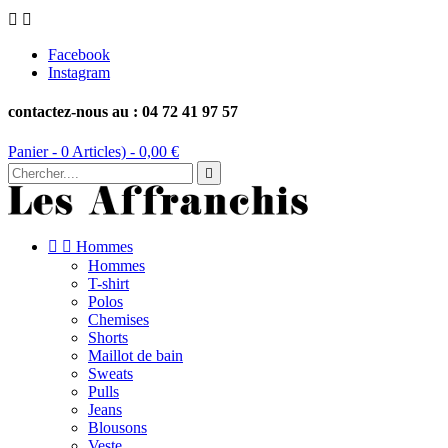


Facebook
Instagram
contactez-nous au : 04 72 41 97 57
Panier -
0
Articles) -
0,00 €



Hommes
Hommes
T-shirt
Polos
Chemises
Shorts
Maillot de bain
Sweats
Pulls
Jeans
Blousons
Veste