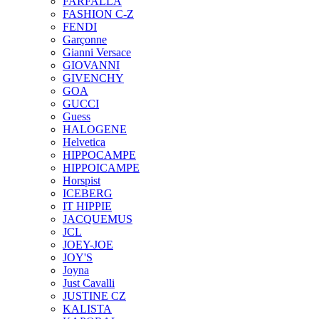
FARFALLA
FASHION C-Z
FENDI
Garçonne
Gianni Versace
GIOVANNI
GIVENCHY
GOA
GUCCI
Guess
HALOGENE
Helvetica
HIPPOCAMPE
HIPPOICAMPE
Horspist
ICEBERG
IT HIPPIE
JACQUEMUS
JCL
JOEY-JOE
JOY'S
Joyna
Just Cavalli
JUSTINE CZ
KALISTA