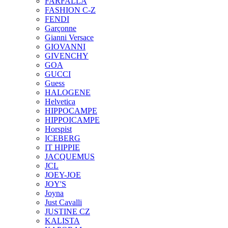
FARFALLA
FASHION C-Z
FENDI
Garçonne
Gianni Versace
GIOVANNI
GIVENCHY
GOA
GUCCI
Guess
HALOGENE
Helvetica
HIPPOCAMPE
HIPPOICAMPE
Horspist
ICEBERG
IT HIPPIE
JACQUEMUS
JCL
JOEY-JOE
JOY'S
Joyna
Just Cavalli
JUSTINE CZ
KALISTA