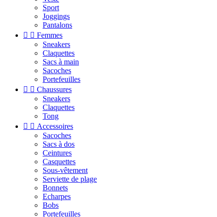
Sport
Joggings
Pantalons


Femmes
Sneakers
Claquettes
Sacs à main
Sacoches
Portefeuilles


Chaussures
Sneakers
Claquettes
Tong


Accessoires
Sacoches
Sacs à dos
Ceintures
Casquettes
Sous-vêtement
Serviette de plage
Bonnets
Echarpes
Bobs
Portefeuilles