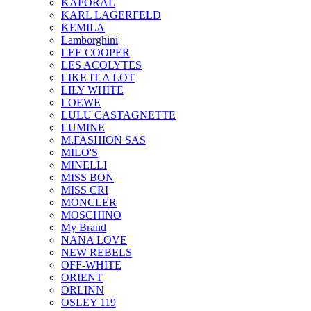
KAPORAL
KARL LAGERFELD
KEMILA
Lamborghini
LEE COOPER
LES ACOLYTES
LIKE IT A LOT
LILY WHITE
LOEWE
LULU CASTAGNETTE
LUMINE
M.FASHION SAS
MILO'S
MINELLI
MISS BON
MISS CRI
MONCLER
MOSCHINO
My Brand
NANA LOVE
NEW REBELS
OFF-WHITE
ORIENT
ORLINN
OSLEY 119