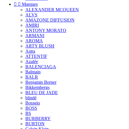


Marques
ALEXANDER MCQUEEN
ALVS
AMAZONE DIFFUSION
AMIRI
ANTONY MORATO
ARMANI
AROMA
ARTY BLUSH
Astra
ATTENTIF
Azalée
BALENCIAGA
Balmain
BALR
Benjamin Berner
Bikkembergs
BLEU DE JADE
blindé
Boragio
BOSS
BS
BURBERRY
BURTON
Calvin Klein