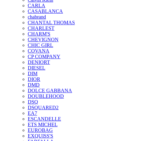
CARLA
CASABLANCA
chabrand
CHANTAL THOMAS
CHARLEST
CHARM'S
CHEVIGNON
CHIC GIRL
COVANA
CP COMPANY
DENIORT
DIESEL
DIM
DIOR
DMD
DOLCE GABBANA
DOUBLEHOOD
DSQ
DSQUARED2
EA7
ESCANDELLE
ETS MICHEL
EUROBAG
EXQUISS'S