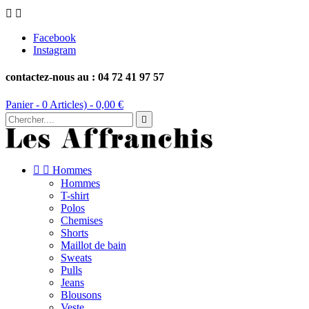


Facebook
Instagram
contactez-nous au : 04 72 41 97 57
Panier -
0
Articles) -
0,00 €



Hommes
Hommes
T-shirt
Polos
Chemises
Shorts
Maillot de bain
Sweats
Pulls
Jeans
Blousons
Veste