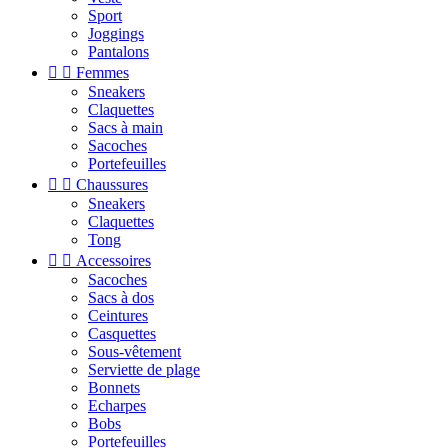
Sport
Joggings
Pantalons


Femmes
Sneakers
Claquettes
Sacs à main
Sacoches
Portefeuilles


Chaussures
Sneakers
Claquettes
Tong


Accessoires
Sacoches
Sacs à dos
Ceintures
Casquettes
Sous-vêtement
Serviette de plage
Bonnets
Echarpes
Bobs
Portefeuilles