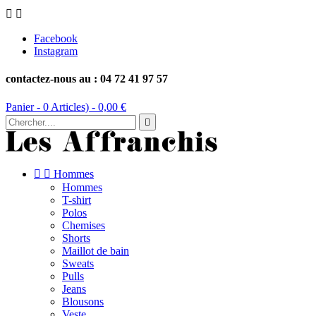


Facebook
Instagram
contactez-nous au : 04 72 41 97 57
Panier -
0
Articles) -
0,00 €



Hommes
Hommes
T-shirt
Polos
Chemises
Shorts
Maillot de bain
Sweats
Pulls
Jeans
Blousons
Veste