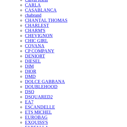
CARLA
CASABLANCA
chabrand
CHANTAL THOMAS
CHARLEST
CHARM'S
CHEVIGNON
CHIC GIRL
COVANA
CP COMPANY
DENIORT
DIESEL
DIM
DIOR
DMD
DOLCE GABBANA
DOUBLEHOOD
DSQ
DSQUARED2
EA7
ESCANDELLE
ETS MICHEL
EUROBAG
EXQUISS'S