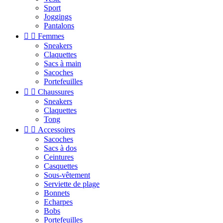
Sport
Joggings
Pantalons


Femmes
Sneakers
Claquettes
Sacs à main
Sacoches
Portefeuilles


Chaussures
Sneakers
Claquettes
Tong


Accessoires
Sacoches
Sacs à dos
Ceintures
Casquettes
Sous-vêtement
Serviette de plage
Bonnets
Echarpes
Bobs
Portefeuilles