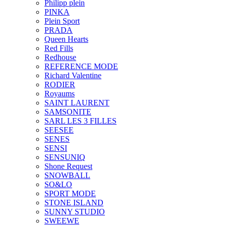
Philipp plein
PINKA
Plein Sport
PRADA
Queen Hearts
Red Fills
Redhouse
REFERENCE MODE
Richard Valentine
RODIER
Royaums
SAINT LAURENT
SAMSONITE
SARL LES 3 FILLES
SEESEE
SENES
SENSI
SENSUNIQ
Shone Request
SNOWBALL
SO&LO
SPORT MODE
STONE ISLAND
SUNNY STUDIO
SWEEWE