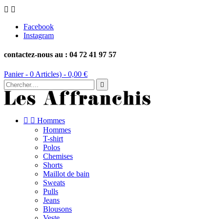


Facebook
Instagram
contactez-nous au : 04 72 41 97 57
Panier -
0
Articles) -
0,00 €



Hommes
Hommes
T-shirt
Polos
Chemises
Shorts
Maillot de bain
Sweats
Pulls
Jeans
Blousons
Veste