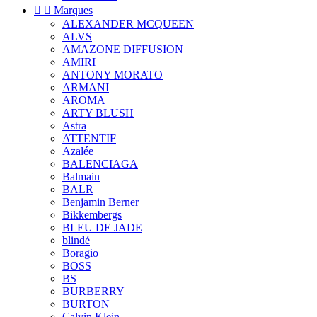


Marques
ALEXANDER MCQUEEN
ALVS
AMAZONE DIFFUSION
AMIRI
ANTONY MORATO
ARMANI
AROMA
ARTY BLUSH
Astra
ATTENTIF
Azalée
BALENCIAGA
Balmain
BALR
Benjamin Berner
Bikkembergs
BLEU DE JADE
blindé
Boragio
BOSS
BS
BURBERRY
BURTON
Calvin Klein