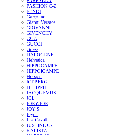
FARFALLA
FASHION C-Z
FENDI
Garçonne
Gianni Versace
GIOVANNI
GIVENCHY
GOA
GUCCI
Guess
HALOGENE
Helvetica
HIPPOCAMPE
HIPPOICAMPE
Horspist
ICEBERG
IT HIPPIE
JACQUEMUS
JCL
JOEY-JOE
JOY'S
Joyna
Just Cavalli
JUSTINE CZ
KALISTA