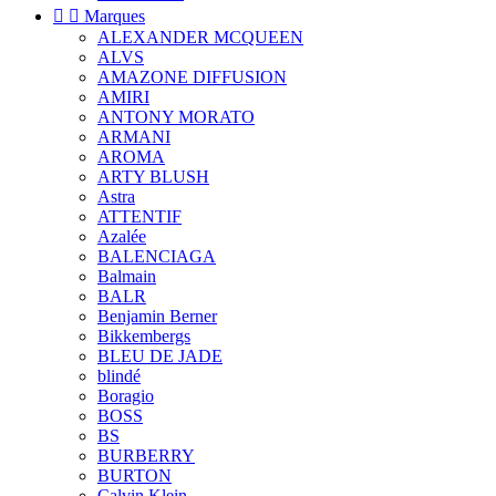


Marques
ALEXANDER MCQUEEN
ALVS
AMAZONE DIFFUSION
AMIRI
ANTONY MORATO
ARMANI
AROMA
ARTY BLUSH
Astra
ATTENTIF
Azalée
BALENCIAGA
Balmain
BALR
Benjamin Berner
Bikkembergs
BLEU DE JADE
blindé
Boragio
BOSS
BS
BURBERRY
BURTON
Calvin Klein