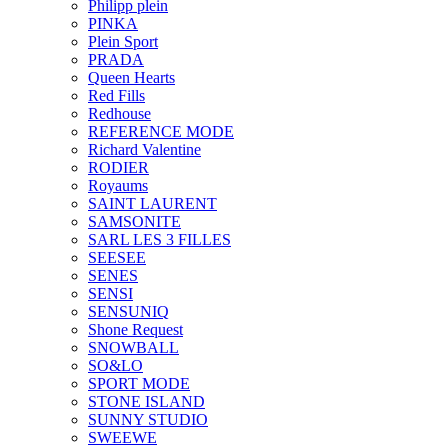
Philipp plein
PINKA
Plein Sport
PRADA
Queen Hearts
Red Fills
Redhouse
REFERENCE MODE
Richard Valentine
RODIER
Royaums
SAINT LAURENT
SAMSONITE
SARL LES 3 FILLES
SEESEE
SENES
SENSI
SENSUNIQ
Shone Request
SNOWBALL
SO&LO
SPORT MODE
STONE ISLAND
SUNNY STUDIO
SWEEWE