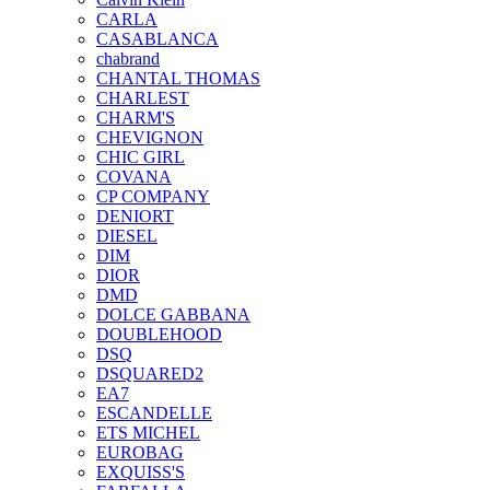
CARLA
CASABLANCA
chabrand
CHANTAL THOMAS
CHARLEST
CHARM'S
CHEVIGNON
CHIC GIRL
COVANA
CP COMPANY
DENIORT
DIESEL
DIM
DIOR
DMD
DOLCE GABBANA
DOUBLEHOOD
DSQ
DSQUARED2
EA7
ESCANDELLE
ETS MICHEL
EUROBAG
EXQUISS'S