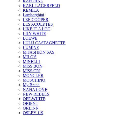
KAPORAL
KARL LAGERFELD
KEMILA
Lamborghini
LEE COOPER
LES ACOLYTES
LIKE IT A LOT
LILY WHITE
LOEWE
LULU CASTAGNETTE
LUMINE
M.FASHION SAS
MILO'S
MINELLI
MISS BON
MISS CRI
MONCLER
MOSCHINO
My Brand
NANA LOVE
NEW REBELS
OFF-WHITE
ORIENT
ORLINN
OSLEY 119