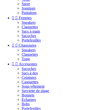
Sport
Joggings
Pantalons


Femmes
Sneakers
Claquettes
Sacs à main
Sacoches
Portefeuilles


Chaussures
Sneakers
Claquettes
Tong


Accessoires
Sacoches
Sacs à dos
Ceintures
Casquettes
Sous-vêtement
Serviette de plage
Bonnets
Echarpes
Bobs
Portefeuilles