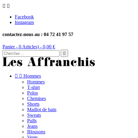


Facebook
Instagram
contactez-nous au : 04 72 41 97 57
Panier -
0
Articles) -
0,00 €



Hommes
Hommes
T-shirt
Polos
Chemises
Shorts
Maillot de bain
Sweats
Pulls
Jeans
Blousons
Veste