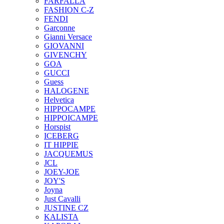
FARFALLA
FASHION C-Z
FENDI
Garçonne
Gianni Versace
GIOVANNI
GIVENCHY
GOA
GUCCI
Guess
HALOGENE
Helvetica
HIPPOCAMPE
HIPPOICAMPE
Horspist
ICEBERG
IT HIPPIE
JACQUEMUS
JCL
JOEY-JOE
JOY'S
Joyna
Just Cavalli
JUSTINE CZ
KALISTA