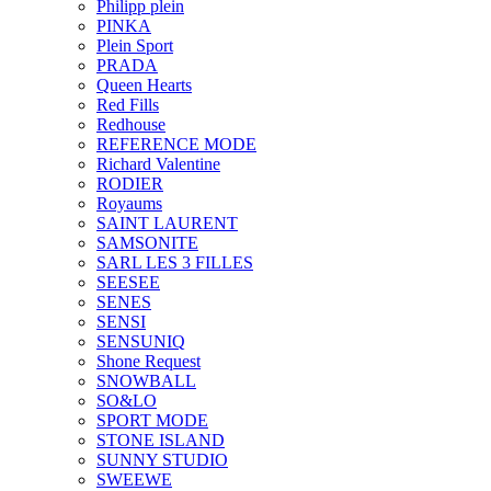
Philipp plein
PINKA
Plein Sport
PRADA
Queen Hearts
Red Fills
Redhouse
REFERENCE MODE
Richard Valentine
RODIER
Royaums
SAINT LAURENT
SAMSONITE
SARL LES 3 FILLES
SEESEE
SENES
SENSI
SENSUNIQ
Shone Request
SNOWBALL
SO&LO
SPORT MODE
STONE ISLAND
SUNNY STUDIO
SWEEWE