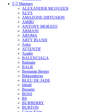


Marques
ALEXANDER MCQUEEN
ALVS
AMAZONE DIFFUSION
AMIRI
ANTONY MORATO
ARMANI
AROMA
ARTY BLUSH
Astra
ATTENTIF
Azalée
BALENCIAGA
Balmain
BALR
Benjamin Berner
Bikkembergs
BLEU DE JADE
blindé
Boragio
BOSS
BS
BURBERRY
BURTON
Calvin Klein