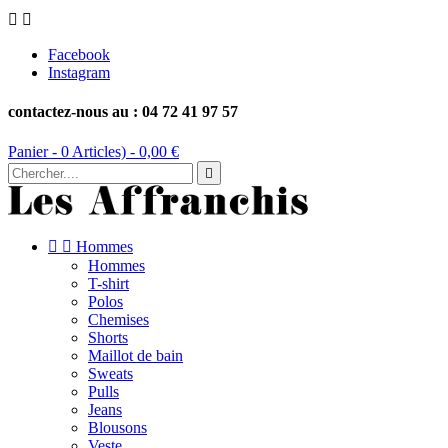


Facebook
Instagram
contactez-nous au : 04 72 41 97 57
Panier -
0
Articles) -
0,00 €



Hommes
Hommes
T-shirt
Polos
Chemises
Shorts
Maillot de bain
Sweats
Pulls
Jeans
Blousons
Veste