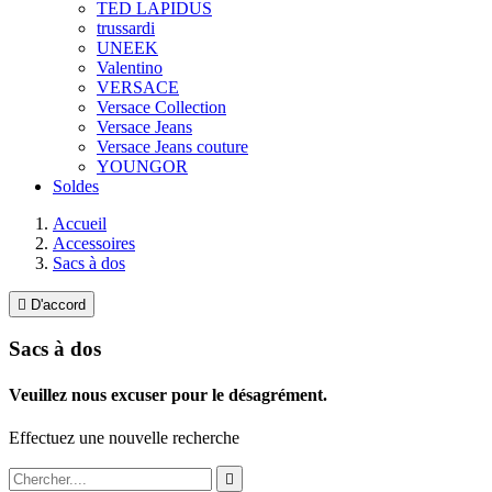
TED LAPIDUS
trussardi
UNEEK
Valentino
VERSACE
Versace Collection
Versace Jeans
Versace Jeans couture
YOUNGOR
Soldes
Accueil
Accessoires
Sacs à dos

D'accord
Sacs à dos
Veuillez nous excuser pour le désagrément.
Effectuez une nouvelle recherche
