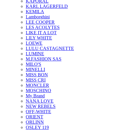
KAPORAL
KARL LAGERFELD
KEMILA
Lamborghini
LEE COOPER
LES ACOLYTES
LIKE IT A LOT
LILY WHITE
LOEWE
LULU CASTAGNETTE
LUMINE
M.FASHION SAS
MILO'S
MINELLI
MISS BON
MISS CRI
MONCLER
MOSCHINO
My Brand
NANA LOVE
NEW REBELS
OFF-WHITE
ORIENT
ORLINN
OSLEY 119