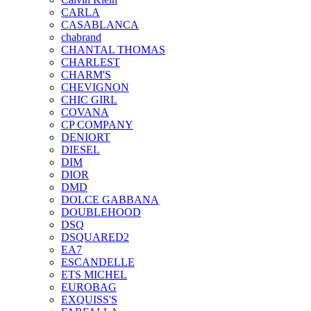
CARLA
CASABLANCA
chabrand
CHANTAL THOMAS
CHARLEST
CHARM'S
CHEVIGNON
CHIC GIRL
COVANA
CP COMPANY
DENIORT
DIESEL
DIM
DIOR
DMD
DOLCE GABBANA
DOUBLEHOOD
DSQ
DSQUARED2
EA7
ESCANDELLE
ETS MICHEL
EUROBAG
EXQUISS'S