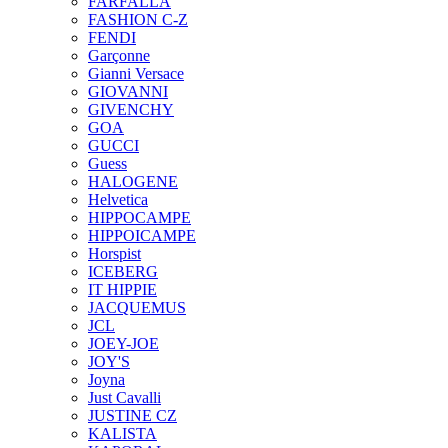
FARFALLA
FASHION C-Z
FENDI
Garçonne
Gianni Versace
GIOVANNI
GIVENCHY
GOA
GUCCI
Guess
HALOGENE
Helvetica
HIPPOCAMPE
HIPPOICAMPE
Horspist
ICEBERG
IT HIPPIE
JACQUEMUS
JCL
JOEY-JOE
JOY'S
Joyna
Just Cavalli
JUSTINE CZ
KALISTA