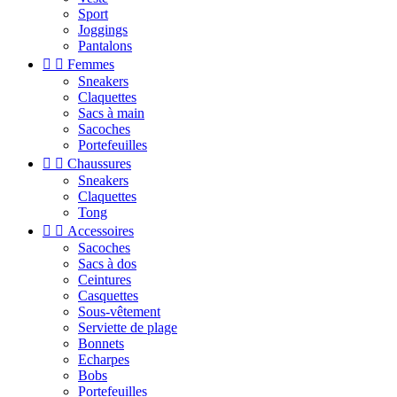
Sport
Joggings
Pantalons


Femmes
Sneakers
Claquettes
Sacs à main
Sacoches
Portefeuilles


Chaussures
Sneakers
Claquettes
Tong


Accessoires
Sacoches
Sacs à dos
Ceintures
Casquettes
Sous-vêtement
Serviette de plage
Bonnets
Echarpes
Bobs
Portefeuilles