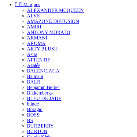


Marques
ALEXANDER MCQUEEN
ALVS
AMAZONE DIFFUSION
AMIRI
ANTONY MORATO
ARMANI
AROMA
ARTY BLUSH
Astra
ATTENTIF
Azalée
BALENCIAGA
Balmain
BALR
Benjamin Berner
Bikkembergs
BLEU DE JADE
blindé
Boragio
BOSS
BS
BURBERRY
BURTON
Calvin Klein