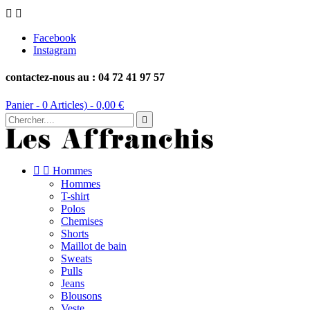


Facebook
Instagram
contactez-nous au : 04 72 41 97 57
Panier -
0
Articles) -
0,00 €



Hommes
Hommes
T-shirt
Polos
Chemises
Shorts
Maillot de bain
Sweats
Pulls
Jeans
Blousons
Veste