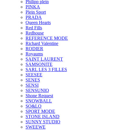
Philipp plein
PINKA
Plein Sport
PRADA
Queen Hearts
Red Fills
Redhouse
REFERENCE MODE
Richard Valentine
RODIER
Royaums
SAINT LAURENT
SAMSONITE
SARL LES 3 FILLES
SEESEE
SENES
SENSI
SENSUNIQ
Shone Request
SNOWBALL
SO&LO
SPORT MODE
STONE ISLAND
SUNNY STUDIO
SWEEWE