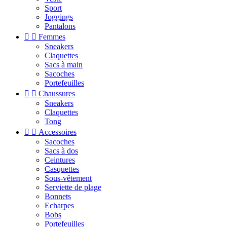
Sport
Joggings
Pantalons


Femmes
Sneakers
Claquettes
Sacs à main
Sacoches
Portefeuilles


Chaussures
Sneakers
Claquettes
Tong


Accessoires
Sacoches
Sacs à dos
Ceintures
Casquettes
Sous-vêtement
Serviette de plage
Bonnets
Echarpes
Bobs
Portefeuilles