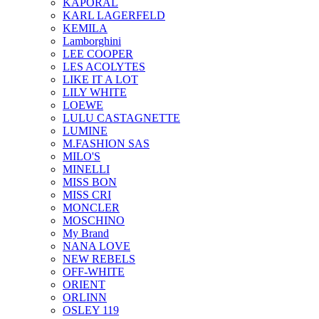
KAPORAL
KARL LAGERFELD
KEMILA
Lamborghini
LEE COOPER
LES ACOLYTES
LIKE IT A LOT
LILY WHITE
LOEWE
LULU CASTAGNETTE
LUMINE
M.FASHION SAS
MILO'S
MINELLI
MISS BON
MISS CRI
MONCLER
MOSCHINO
My Brand
NANA LOVE
NEW REBELS
OFF-WHITE
ORIENT
ORLINN
OSLEY 119