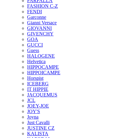
FARFALLA
FASHION C-Z
FENDI
Garçonne
Gianni Versace
GIOVANNI
GIVENCHY
GOA
GUCCI
Guess
HALOGENE
Helvetica
HIPPOCAMPE
HIPPOICAMPE
Horspist
ICEBERG
IT HIPPIE
JACQUEMUS
JCL
JOEY-JOE
JOY'S
Joyna
Just Cavalli
JUSTINE CZ
KALISTA