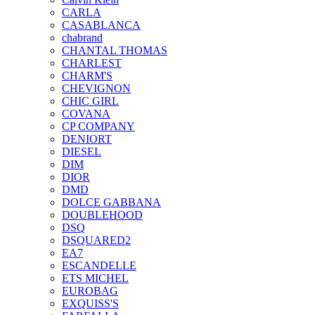
CARLA
CASABLANCA
chabrand
CHANTAL THOMAS
CHARLEST
CHARM'S
CHEVIGNON
CHIC GIRL
COVANA
CP COMPANY
DENIORT
DIESEL
DIM
DIOR
DMD
DOLCE GABBANA
DOUBLEHOOD
DSQ
DSQUARED2
EA7
ESCANDELLE
ETS MICHEL
EUROBAG
EXQUISS'S