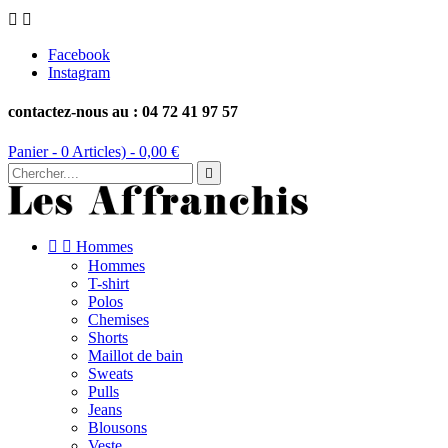


Facebook
Instagram
contactez-nous au : 04 72 41 97 57
Panier -
0
Articles) -
0,00 €



Hommes
Hommes
T-shirt
Polos
Chemises
Shorts
Maillot de bain
Sweats
Pulls
Jeans
Blousons
Veste