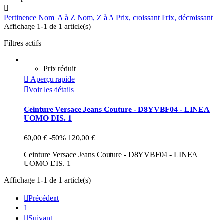

Pertinence
Nom, A à Z
Nom, Z à A
Prix, croissant
Prix, décroissant
Affichage 1-1 de 1 article(s)
Filtres actifs
Prix réduit

Aperçu rapide

Voir les détails
Ceinture Versace Jeans Couture - D8YVBF04 - LINEA
UOMO DIS. 1
60,00 €
-50%
120,00 €
Ceinture Versace Jeans Couture - D8YVBF04 - LINEA
UOMO DIS. 1
Affichage 1-1 de 1 article(s)

Précédent
1

Suivant