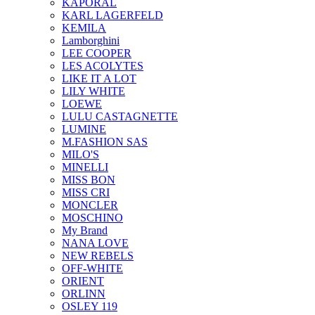
KAPORAL
KARL LAGERFELD
KEMILA
Lamborghini
LEE COOPER
LES ACOLYTES
LIKE IT A LOT
LILY WHITE
LOEWE
LULU CASTAGNETTE
LUMINE
M.FASHION SAS
MILO'S
MINELLI
MISS BON
MISS CRI
MONCLER
MOSCHINO
My Brand
NANA LOVE
NEW REBELS
OFF-WHITE
ORIENT
ORLINN
OSLEY 119