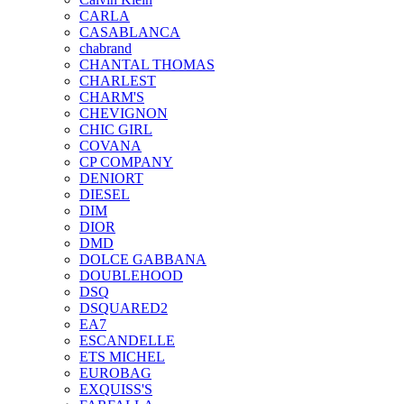
CARLA
CASABLANCA
chabrand
CHANTAL THOMAS
CHARLEST
CHARM'S
CHEVIGNON
CHIC GIRL
COVANA
CP COMPANY
DENIORT
DIESEL
DIM
DIOR
DMD
DOLCE GABBANA
DOUBLEHOOD
DSQ
DSQUARED2
EA7
ESCANDELLE
ETS MICHEL
EUROBAG
EXQUISS'S