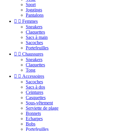
Sport
Joggings
Pantalons


Femmes
Sneakers
Claquettes
Sacs à main
Sacoches
Portefeuilles


Chaussures
Sneakers
Claquettes
Tong


Accessoires
Sacoches
Sacs à dos
Ceintures
Casquettes
Sous-vêtement
Serviette de plage
Bonnets
Echarpes
Bobs
Portefeuilles