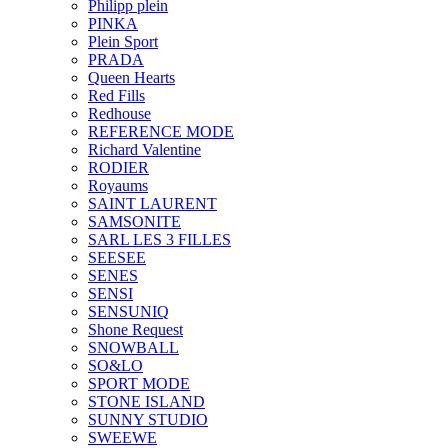
Philipp plein
PINKA
Plein Sport
PRADA
Queen Hearts
Red Fills
Redhouse
REFERENCE MODE
Richard Valentine
RODIER
Royaums
SAINT LAURENT
SAMSONITE
SARL LES 3 FILLES
SEESEE
SENES
SENSI
SENSUNIQ
Shone Request
SNOWBALL
SO&LO
SPORT MODE
STONE ISLAND
SUNNY STUDIO
SWEEWE