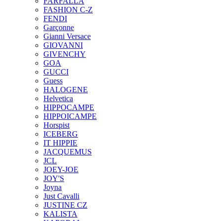
FARFALLA
FASHION C-Z
FENDI
Garçonne
Gianni Versace
GIOVANNI
GIVENCHY
GOA
GUCCI
Guess
HALOGENE
Helvetica
HIPPOCAMPE
HIPPOICAMPE
Horspist
ICEBERG
IT HIPPIE
JACQUEMUS
JCL
JOEY-JOE
JOY'S
Joyna
Just Cavalli
JUSTINE CZ
KALISTA