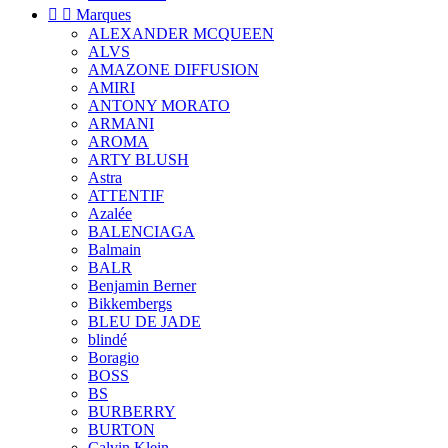


Marques
ALEXANDER MCQUEEN
ALVS
AMAZONE DIFFUSION
AMIRI
ANTONY MORATO
ARMANI
AROMA
ARTY BLUSH
Astra
ATTENTIF
Azalée
BALENCIAGA
Balmain
BALR
Benjamin Berner
Bikkembergs
BLEU DE JADE
blindé
Boragio
BOSS
BS
BURBERRY
BURTON
Calvin Klein