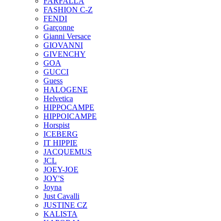
FARFALLA
FASHION C-Z
FENDI
Garçonne
Gianni Versace
GIOVANNI
GIVENCHY
GOA
GUCCI
Guess
HALOGENE
Helvetica
HIPPOCAMPE
HIPPOICAMPE
Horspist
ICEBERG
IT HIPPIE
JACQUEMUS
JCL
JOEY-JOE
JOY'S
Joyna
Just Cavalli
JUSTINE CZ
KALISTA