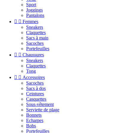
Sport
Joggings
Pantalons


Femmes
Sneakers
Claquettes
Sacs à main
Sacoches
Portefeuilles


Chaussures
Sneakers
Claquettes
Tong


Accessoires
Sacoches
Sacs à dos
Ceintures
Casquettes
Sous-vêtement
Serviette de plage
Bonnets
Echarpes
Bobs
Portefeuilles