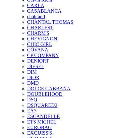
CARLA
CASABLANCA
chabrand
CHANTAL THOMAS
CHARLEST
CHARM'S
CHEVIGNON
CHIC GIRL
COVANA
CP COMPANY
DENIORT
DIESEL
DIM
DIOR
DMD
DOLCE GABBANA
DOUBLEHOOD
DSQ
DSQUARED2
EA7
ESCANDELLE
ETS MICHEL
EUROBAG
EXQUISS'S