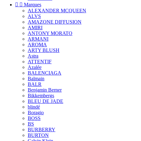


Marques
ALEXANDER MCQUEEN
ALVS
AMAZONE DIFFUSION
AMIRI
ANTONY MORATO
ARMANI
AROMA
ARTY BLUSH
Astra
ATTENTIF
Azalée
BALENCIAGA
Balmain
BALR
Benjamin Berner
Bikkembergs
BLEU DE JADE
blindé
Boragio
BOSS
BS
BURBERRY
BURTON
Calvin Klein