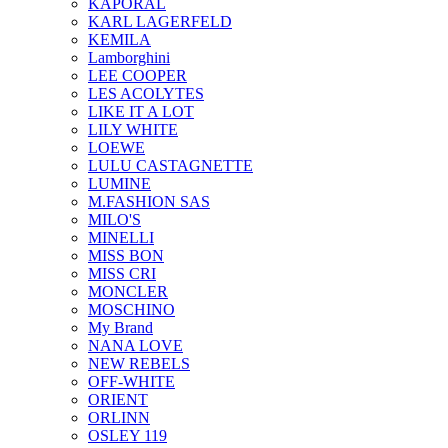
KAPORAL
KARL LAGERFELD
KEMILA
Lamborghini
LEE COOPER
LES ACOLYTES
LIKE IT A LOT
LILY WHITE
LOEWE
LULU CASTAGNETTE
LUMINE
M.FASHION SAS
MILO'S
MINELLI
MISS BON
MISS CRI
MONCLER
MOSCHINO
My Brand
NANA LOVE
NEW REBELS
OFF-WHITE
ORIENT
ORLINN
OSLEY 119