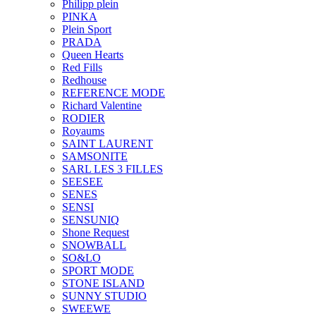
Philipp plein
PINKA
Plein Sport
PRADA
Queen Hearts
Red Fills
Redhouse
REFERENCE MODE
Richard Valentine
RODIER
Royaums
SAINT LAURENT
SAMSONITE
SARL LES 3 FILLES
SEESEE
SENES
SENSI
SENSUNIQ
Shone Request
SNOWBALL
SO&LO
SPORT MODE
STONE ISLAND
SUNNY STUDIO
SWEEWE