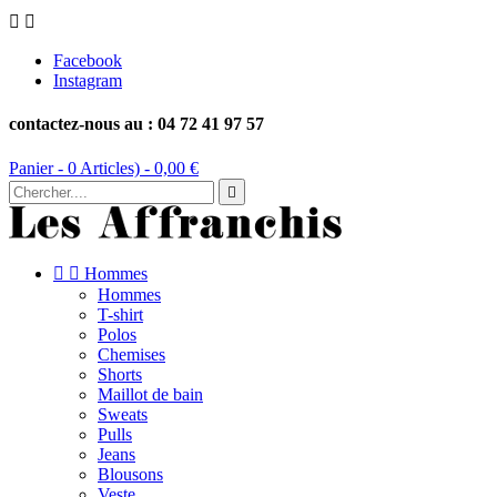


Facebook
Instagram
contactez-nous au : 04 72 41 97 57
Panier -
0
Articles) -
0,00 €



Hommes
Hommes
T-shirt
Polos
Chemises
Shorts
Maillot de bain
Sweats
Pulls
Jeans
Blousons
Veste