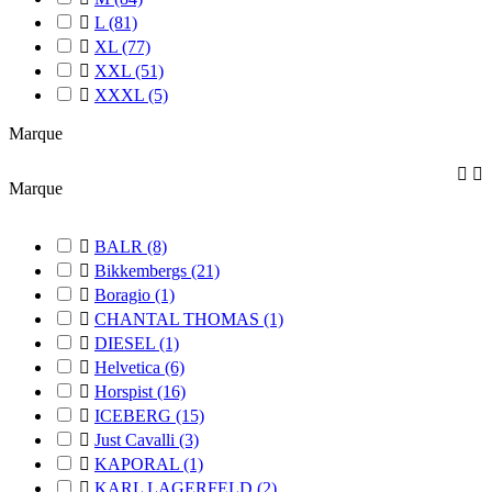

L
(81)

XL
(77)

XXL
(51)

XXXL
(5)
Marque


Marque

BALR
(8)

Bikkembergs
(21)

Boragio
(1)

CHANTAL THOMAS
(1)

DIESEL
(1)

Helvetica
(6)

Horspist
(16)

ICEBERG
(15)

Just Cavalli
(3)

KAPORAL
(1)

KARL LAGERFELD
(2)