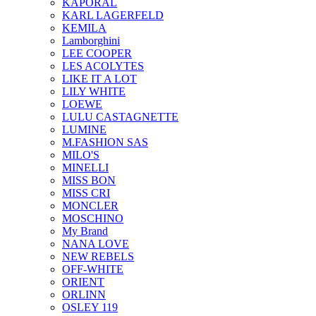
KAPORAL
KARL LAGERFELD
KEMILA
Lamborghini
LEE COOPER
LES ACOLYTES
LIKE IT A LOT
LILY WHITE
LOEWE
LULU CASTAGNETTE
LUMINE
M.FASHION SAS
MILO'S
MINELLI
MISS BON
MISS CRI
MONCLER
MOSCHINO
My Brand
NANA LOVE
NEW REBELS
OFF-WHITE
ORIENT
ORLINN
OSLEY 119