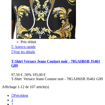
Prix réduit

Aperçu rapide

Voir les détails
T-Shirt Versace Jeans Couture noir - 78GAH6SB JS461
G89
97,50 €
-50%
195,00 €
T-Shirt Versace Jeans Couture noir - 78GAH6SB JS461 G89
Affichage 1-12 de 107 article(s)

Précédent
1
2