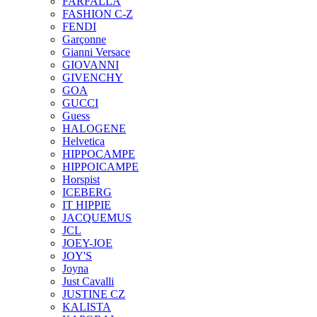
FARFALLA
FASHION C-Z
FENDI
Garçonne
Gianni Versace
GIOVANNI
GIVENCHY
GOA
GUCCI
Guess
HALOGENE
Helvetica
HIPPOCAMPE
HIPPOICAMPE
Horspist
ICEBERG
IT HIPPIE
JACQUEMUS
JCL
JOEY-JOE
JOY'S
Joyna
Just Cavalli
JUSTINE CZ
KALISTA