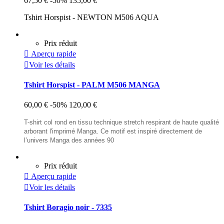
67,50 €
-50%
135,00 €
Tshirt Horspist - NEWTON M506 AQUA
Prix réduit

Aperçu rapide

Voir les détails
Tshirt Horspist - PALM M506 MANGA
60,00 €
-50%
120,00 €
T-shirt col rond en tissu technique stretch respirant de haute qualité
arborant l'imprimé Manga. Ce motif est inspiré directement de
l’univers Manga des années 90
Prix réduit

Aperçu rapide

Voir les détails
Tshirt Boragio noir - 7335