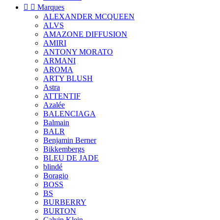


Marques
ALEXANDER MCQUEEN
ALVS
AMAZONE DIFFUSION
AMIRI
ANTONY MORATO
ARMANI
AROMA
ARTY BLUSH
Astra
ATTENTIF
Azalée
BALENCIAGA
Balmain
BALR
Benjamin Berner
Bikkembergs
BLEU DE JADE
blindé
Boragio
BOSS
BS
BURBERRY
BURTON
Calvin Klein