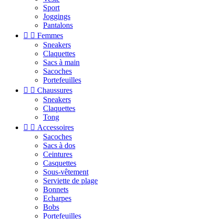
Sport
Joggings
Pantalons


Femmes
Sneakers
Claquettes
Sacs à main
Sacoches
Portefeuilles


Chaussures
Sneakers
Claquettes
Tong


Accessoires
Sacoches
Sacs à dos
Ceintures
Casquettes
Sous-vêtement
Serviette de plage
Bonnets
Echarpes
Bobs
Portefeuilles