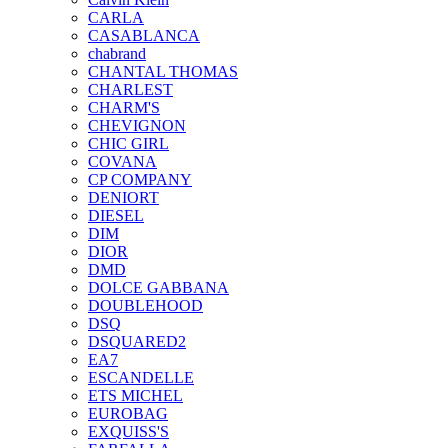
CARLA
CASABLANCA
chabrand
CHANTAL THOMAS
CHARLEST
CHARM'S
CHEVIGNON
CHIC GIRL
COVANA
CP COMPANY
DENIORT
DIESEL
DIM
DIOR
DMD
DOLCE GABBANA
DOUBLEHOOD
DSQ
DSQUARED2
EA7
ESCANDELLE
ETS MICHEL
EUROBAG
EXQUISS'S