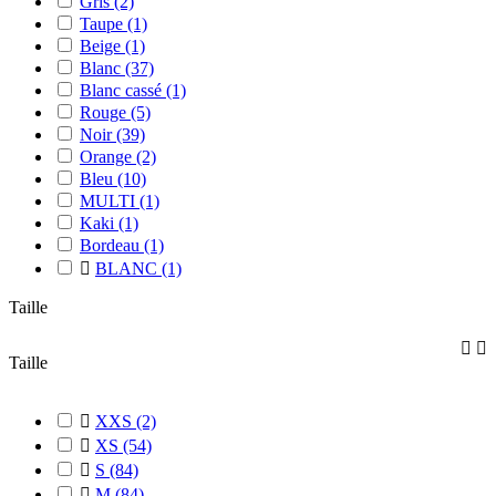
Gris
(2)
Taupe
(1)
Beige
(1)
Blanc
(37)
Blanc cassé
(1)
Rouge
(5)
Noir
(39)
Orange
(2)
Bleu
(10)
MULTI
(1)
Kaki
(1)
Bordeau
(1)

BLANC
(1)
Taille


Taille

XXS
(2)

XS
(54)

S
(84)

M
(84)