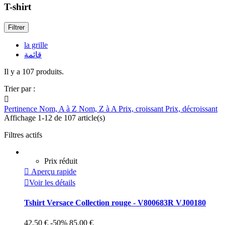
T-shirt
Filtrer
la grille
قائمة
Il y a 107 produits.
Trier par :

Pertinence
Nom, A à Z
Nom, Z à A
Prix, croissant
Prix, décroissant
Affichage 1-12 de 107 article(s)
Filtres actifs
Prix réduit

Aperçu rapide

Voir les détails
Tshirt Versace Collection rouge - V800683R VJ00180
42,50 €
-50%
85,00 €