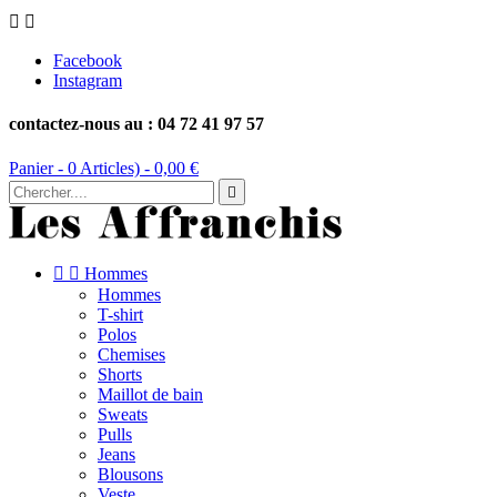


Facebook
Instagram
contactez-nous au : 04 72 41 97 57
Panier -
0
Articles) -
0,00 €



Hommes
Hommes
T-shirt
Polos
Chemises
Shorts
Maillot de bain
Sweats
Pulls
Jeans
Blousons
Veste