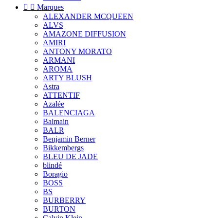


Marques
ALEXANDER MCQUEEN
ALVS
AMAZONE DIFFUSION
AMIRI
ANTONY MORATO
ARMANI
AROMA
ARTY BLUSH
Astra
ATTENTIF
Azalée
BALENCIAGA
Balmain
BALR
Benjamin Berner
Bikkembergs
BLEU DE JADE
blindé
Boragio
BOSS
BS
BURBERRY
BURTON
Calvin Klein