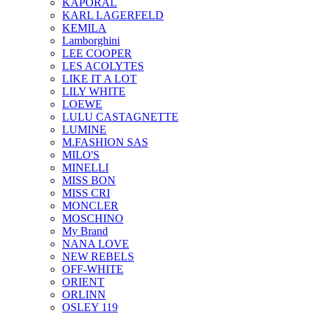
KAPORAL
KARL LAGERFELD
KEMILA
Lamborghini
LEE COOPER
LES ACOLYTES
LIKE IT A LOT
LILY WHITE
LOEWE
LULU CASTAGNETTE
LUMINE
M.FASHION SAS
MILO'S
MINELLI
MISS BON
MISS CRI
MONCLER
MOSCHINO
My Brand
NANA LOVE
NEW REBELS
OFF-WHITE
ORIENT
ORLINN
OSLEY 119