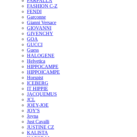
FARFALLA
FASHION C-Z
FENDI
Garçonne
Gianni Versace
GIOVANNI
GIVENCHY
GOA
GUCCI
Guess
HALOGENE
Helvetica
HIPPOCAMPE
HIPPOICAMPE
Horspist
ICEBERG
IT HIPPIE
JACQUEMUS
JCL
JOEY-JOE
JOY'S
Joyna
Just Cavalli
JUSTINE CZ
KALISTA