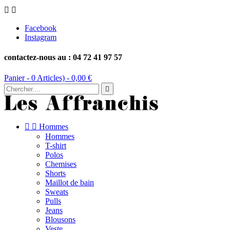


Facebook
Instagram
contactez-nous au : 04 72 41 97 57
Panier -
0
Articles) -
0,00 €



Hommes
Hommes
T-shirt
Polos
Chemises
Shorts
Maillot de bain
Sweats
Pulls
Jeans
Blousons
Veste