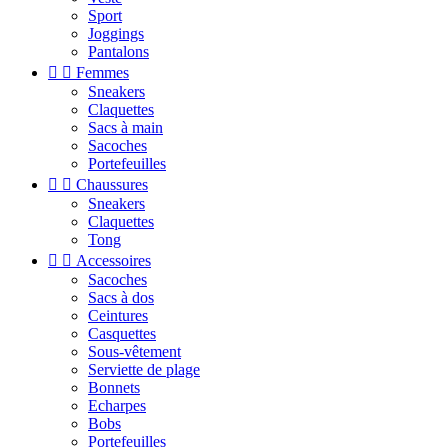
Sport
Joggings
Pantalons


Femmes
Sneakers
Claquettes
Sacs à main
Sacoches
Portefeuilles


Chaussures
Sneakers
Claquettes
Tong


Accessoires
Sacoches
Sacs à dos
Ceintures
Casquettes
Sous-vêtement
Serviette de plage
Bonnets
Echarpes
Bobs
Portefeuilles