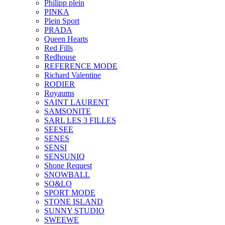
Philipp plein
PINKA
Plein Sport
PRADA
Queen Hearts
Red Fills
Redhouse
REFERENCE MODE
Richard Valentine
RODIER
Royaums
SAINT LAURENT
SAMSONITE
SARL LES 3 FILLES
SEESEE
SENES
SENSI
SENSUNIQ
Shone Request
SNOWBALL
SO&LO
SPORT MODE
STONE ISLAND
SUNNY STUDIO
SWEEWE