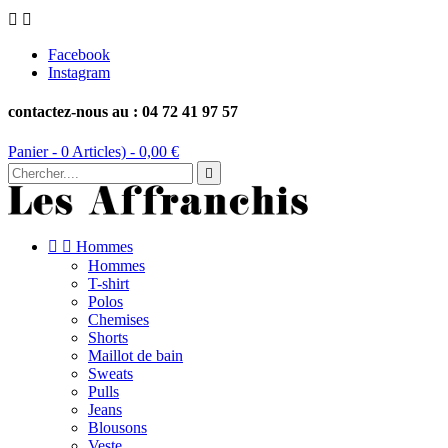


Facebook
Instagram
contactez-nous au : 04 72 41 97 57
Panier -
0
Articles) -
0,00 €



Hommes
Hommes
T-shirt
Polos
Chemises
Shorts
Maillot de bain
Sweats
Pulls
Jeans
Blousons
Veste