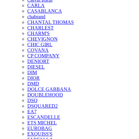
CARLA
CASABLANCA
chabrand
CHANTAL THOMAS
CHARLEST
CHARM'S
CHEVIGNON
CHIC GIRL
COVANA
CP COMPANY
DENIORT
DIESEL
DIM
DIOR
DMD
DOLCE GABBANA
DOUBLEHOOD
DSQ
DSQUARED2
EA7
ESCANDELLE
ETS MICHEL
EUROBAG
EXQUISS'S