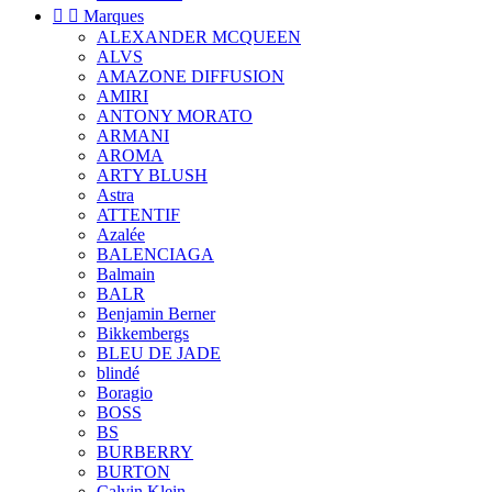


Marques
ALEXANDER MCQUEEN
ALVS
AMAZONE DIFFUSION
AMIRI
ANTONY MORATO
ARMANI
AROMA
ARTY BLUSH
Astra
ATTENTIF
Azalée
BALENCIAGA
Balmain
BALR
Benjamin Berner
Bikkembergs
BLEU DE JADE
blindé
Boragio
BOSS
BS
BURBERRY
BURTON
Calvin Klein