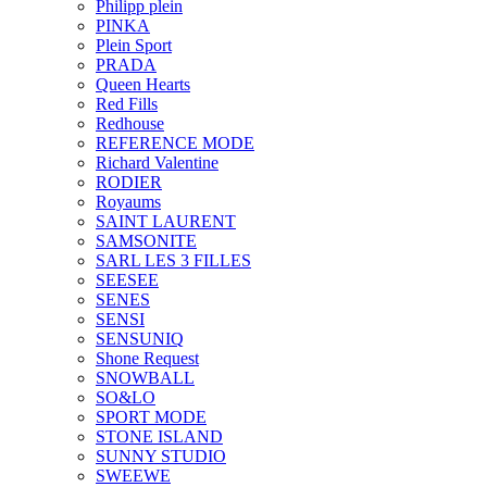
Philipp plein
PINKA
Plein Sport
PRADA
Queen Hearts
Red Fills
Redhouse
REFERENCE MODE
Richard Valentine
RODIER
Royaums
SAINT LAURENT
SAMSONITE
SARL LES 3 FILLES
SEESEE
SENES
SENSI
SENSUNIQ
Shone Request
SNOWBALL
SO&LO
SPORT MODE
STONE ISLAND
SUNNY STUDIO
SWEEWE