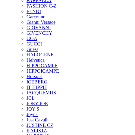
FARFALLA
FASHION C-Z
FENDI
Garçonne
Gianni Versace
GIOVANNI
GIVENCHY
GOA
GUCCI
Guess
HALOGENE
Helvetica
HIPPOCAMPE
HIPPOICAMPE
Horspist
ICEBERG
IT HIPPIE
JACQUEMUS
JCL
JOEY-JOE
JOY'S
Joyna
Just Cavalli
JUSTINE CZ
KALISTA