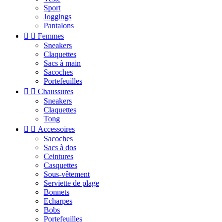
Sport
Joggings
Pantalons


Femmes
Sneakers
Claquettes
Sacs à main
Sacoches
Portefeuilles


Chaussures
Sneakers
Claquettes
Tong


Accessoires
Sacoches
Sacs à dos
Ceintures
Casquettes
Sous-vêtement
Serviette de plage
Bonnets
Echarpes
Bobs
Portefeuilles