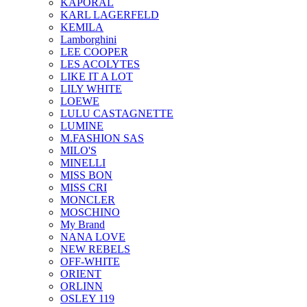
KAPORAL
KARL LAGERFELD
KEMILA
Lamborghini
LEE COOPER
LES ACOLYTES
LIKE IT A LOT
LILY WHITE
LOEWE
LULU CASTAGNETTE
LUMINE
M.FASHION SAS
MILO'S
MINELLI
MISS BON
MISS CRI
MONCLER
MOSCHINO
My Brand
NANA LOVE
NEW REBELS
OFF-WHITE
ORIENT
ORLINN
OSLEY 119