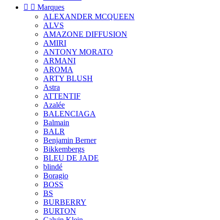


Marques
ALEXANDER MCQUEEN
ALVS
AMAZONE DIFFUSION
AMIRI
ANTONY MORATO
ARMANI
AROMA
ARTY BLUSH
Astra
ATTENTIF
Azalée
BALENCIAGA
Balmain
BALR
Benjamin Berner
Bikkembergs
BLEU DE JADE
blindé
Boragio
BOSS
BS
BURBERRY
BURTON
Calvin Klein