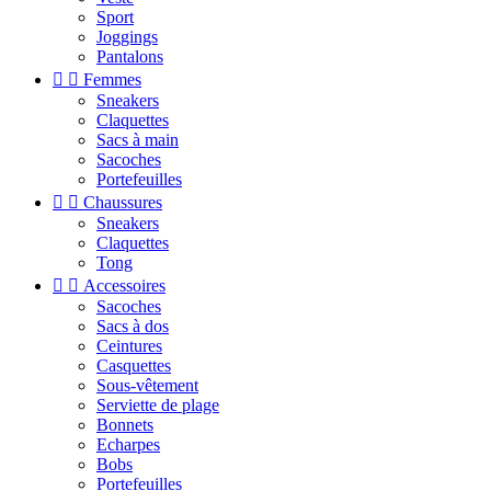
Sport
Joggings
Pantalons


Femmes
Sneakers
Claquettes
Sacs à main
Sacoches
Portefeuilles


Chaussures
Sneakers
Claquettes
Tong


Accessoires
Sacoches
Sacs à dos
Ceintures
Casquettes
Sous-vêtement
Serviette de plage
Bonnets
Echarpes
Bobs
Portefeuilles