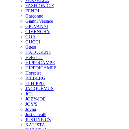
FARFALLA
FASHION C-Z
FENDI
Garçonne
Gianni Versace
GIOVANNI
GIVENCHY
GOA
GUCCI
Guess
HALOGENE
Helvetica
HIPPOCAMPE
HIPPOICAMPE
Horspist
ICEBERG
IT HIPPIE
JACQUEMUS
JCL
JOEY-JOE
JOY'S
Joyna
Just Cavalli
JUSTINE CZ
KALISTA