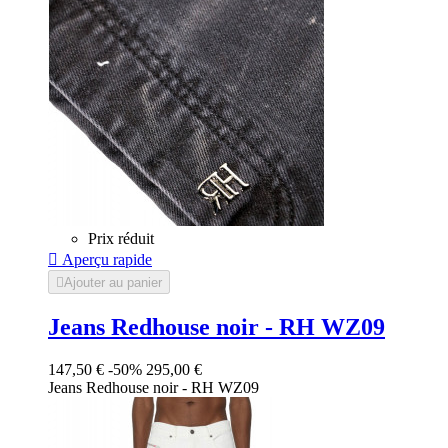
Prix réduit

Aperçu rapide

Ajouter au panier
Jeans Redhouse noir - RH WZ09
147,50 €
-50%
295,00 €
Jeans Redhouse noir - RH WZ09
Noir