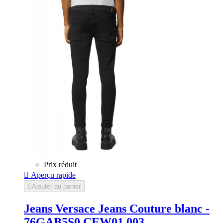
Prix réduit

Aperçu rapide

Ajouter au panier
Jeans Versace Jeans Couture blanc -
76GAB5S0 CEW01 003