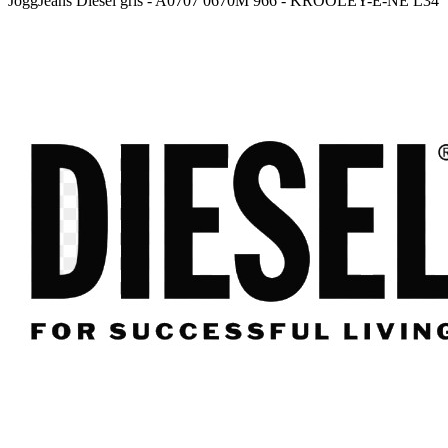
JoggJeans Diesel gris - A0707 0670M 966 - KROOLEY-E-NE L34