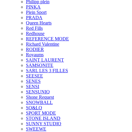
Philipp plein
PINKA
Plein Sport
PRADA
Queen Hearts
Red Fills
Redhouse
REFERENCE MODE
Richard Valentine
RODIER
Royaums
SAINT LAURENT
SAMSONITE
SARL LES 3 FILLES
SEESEE
SENES
SENSI
SENSUNIQ
Shone Request
SNOWBALL
SO&LO
SPORT MODE
STONE ISLAND
SUNNY STUDIO
SWEEWE