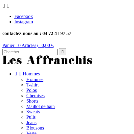


Facebook
Instagram
contactez-nous au : 04 72 41 97 57
Panier -
0
Articles) -
0,00 €



Hommes
Hommes
T-shirt
Polos
Chemises
Shorts
Maillot de bain
Sweats
Pulls
Jeans
Blousons
Veste