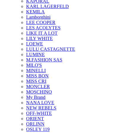
KAPORAL
KARL LAGERFELD
KEMILA
Lamborghini
LEE COOPER
LES ACOLYTES
LIKE IT A LOT
LILY WHITE
LOEWE
LULU CASTAGNETTE
LUMINE
M.FASHION SAS
MILO'S
MINELLI
MISS BON
MISS CRI
MONCLER
MOSCHINO
My Brand
NANA LOVE
NEW REBELS
OFF-WHITE
ORIENT
ORLINN
OSLEY 119