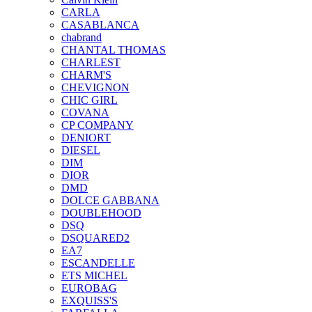
CARLA
CASABLANCA
chabrand
CHANTAL THOMAS
CHARLEST
CHARM'S
CHEVIGNON
CHIC GIRL
COVANA
CP COMPANY
DENIORT
DIESEL
DIM
DIOR
DMD
DOLCE GABBANA
DOUBLEHOOD
DSQ
DSQUARED2
EA7
ESCANDELLE
ETS MICHEL
EUROBAG
EXQUISS'S